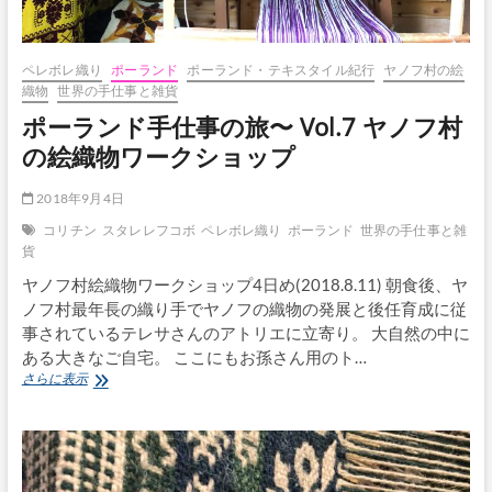
リ
ン、
名
残
ペレボレ織り
ポーランド
ポーランド・テキスタイル紀行
ヤノフ村の絵
惜
織物
世界の手仕事と雑貨
し
ポーランド手仕事の旅〜 Vol.7 ヤノフ村
い
メ
の絵織物ワークショップ
ン
バ
2018年9月4日
ー
の
コリチン
スタレレフコボ
ペレボレ織り
ポーランド
世界の手仕事と雑
み
貨
な
ヤノフ村絵織物ワークショップ4日め(2018.8.11) 朝食後、ヤ
さ
ん
ノフ村最年長の織り手でヤノフの織物の発展と後任育成に従
事されているテレサさんのアトリエに立寄り。 大自然の中に
ある大きなご自宅。 ここにもお孫さん用のト…
ポ
さらに表示
ー
ラ
ン
ド
手