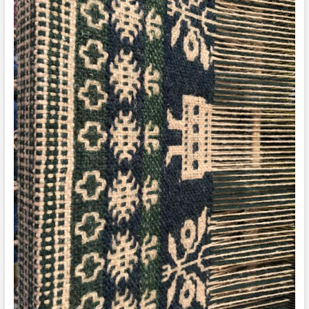
仕
事
の
旅〜
Vol.7
ヤ
ノ
フ
村
の
絵
織
物
ワ
ー
ク
シ
ョ
ッ
プ