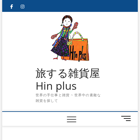
Skip
facebook
instagram
to
content
旅する雑貨屋
Hin plus
世界の手仕事と雑貨 ~ 世界中の素敵な
雑貨を探して
メ
ニ
ュ
ー