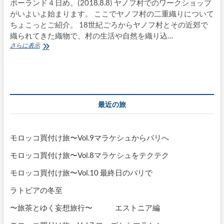
ポーランド４日め。(2018.8.8) ヤノフ村でのワークショップ
がいよいよ始まります。 ここでヤノフ村の二重織りについて
ちょこっとご紹介。 18世紀ごろからヤノフ村とその近郊で
織られてきた織物で、村の生活や自然を織り込…
ポ
さらに表示
ー
ラ
ン
ド
手
仕
最近の旅
事
の
旅〜
Vol.4
モロッコ買付け旅〜Vol.9マラケシュからパリへ
ヤ
ノ
モロッコ買付け旅〜Vol.8マラケシュをテクテク
フ
村
モロッコ買付け旅〜Vol.10 最終日のパリで
へ
ラトビアの冬至
〜旅茶とゆく妄想旅行〜 エストニア編