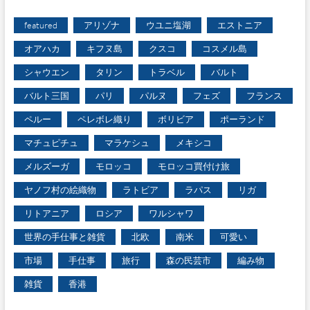
featured
アリゾナ
ウユニ塩湖
エストニア
オアハカ
キフヌ島
クスコ
コスメル島
シャウエン
タリン
トラベル
バルト
バルト三国
パリ
パルヌ
フェズ
フランス
ペルー
ペレボレ織り
ボリビア
ポーランド
マチュピチュ
マラケシュ
メキシコ
メルズーガ
モロッコ
モロッコ買付け旅
ヤノフ村の絵織物
ラトビア
ラパス
リガ
リトアニア
ロシア
ワルシャワ
世界の手仕事と雑貨
北欧
南米
可愛い
市場
手仕事
旅行
森の民芸市
編み物
雑貨
香港