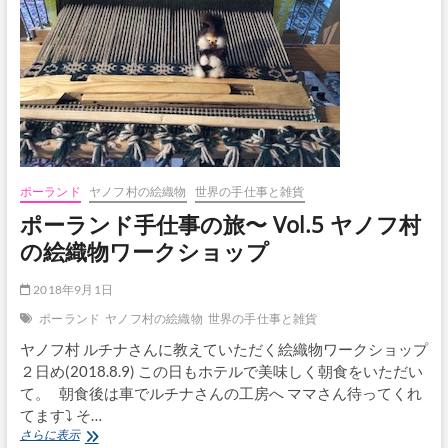
事
の
旅〜
Vol.6
ヤ
ノ
フ
村
の
絵
織
ポーランド
ヤノフ村の絵織物
世界の手仕事と雑貨
物
ポーランド手仕事の旅〜 Vol.5 ヤノフ村
ワ
ー
の絵織物ワークショップ
ク
シ
2018年9月1日
ョ
ッ
ポーランド
ヤノフ村の絵織物
世界の手仕事と雑貨
プ
ヤノフ村 ルチナさんに教えていただく絵織物ワークショップ
２日め(2018.8.9) この日もホテルで美味しく朝食をいただい
て。 朝食後は車でルチナさんの工房へ ママさん待ってくれ
てます⤵︎ そ…
ポ
さらに表示