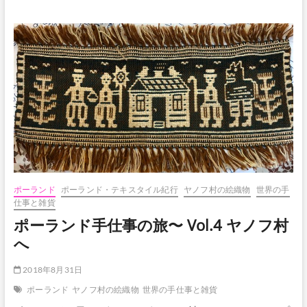
ー
ラ
ン
ド
手
仕
事
の
旅〜
Vol.5
ヤ
ノ
フ
村
の
絵
ポーランド
ポーランド・テキスタイル紀行
ヤノフ村の絵織物
世界の手
織
仕事と雑貨
物
ポーランド手仕事の旅〜 Vol.4 ヤノフ村
ワ
ー
へ
ク
シ
2018年8月31日
ョ
ッ
ポーランド
ヤノフ村の絵織物
世界の手仕事と雑貨
プ