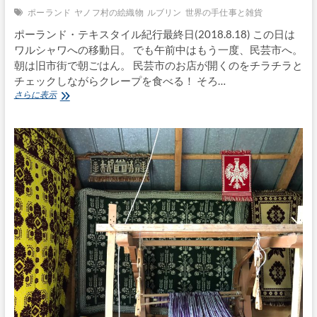
ポーランド
ヤノフ村の絵織物
ルブリン
世界の手仕事と雑貨
ポーランド・テキスタイル紀行最終日(2018.8.18) この日は
ワルシャワへの移動日。 でも午前中はもう一度、民芸市へ。
朝は旧市街で朝ごはん。 民芸市のお店が開くのをチラチラと
チェックしながらクレープを食べる！ そろ…
ポ
さらに表示
ー
ラ
ン
ド
手
仕
事
の
旅〜
Vol.14
名
残
惜
し
い
ル
ブ