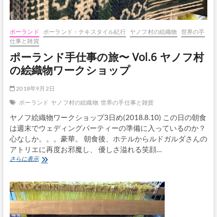
ポーランド
ポーランド・テキスタイル紀行
ヤノフ村の絵織物
世界の手
仕事と雑貨
ポーランド手仕事の旅〜 Vol.6 ヤノフ村
の絵織物ワークショップ
2018年9月2日
ポーランド
ヤノフ村の絵織物
世界の手仕事と雑貨
ヤノフ絵織物ワークショップ3日め(2018.8.10) この日の朝食
は週末でウェディングパーティーの準備に入っているのか？
心なしか。。。豪華。 朝食後、ホテルからルドガルダさんの
アトリエに再度お邪魔し、 優しさ溢れる笑顔…
ポ
さらに表示
ー
ラ
ン
ド
手
仕