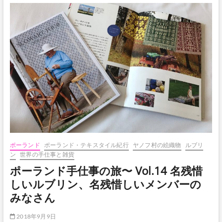
ボ
タ
ン
ポーランド
ポーランド・テキスタイル紀行
ヤノフ村の絵織物
ルブリ
ン
世界の手仕事と雑貨
ポーランド手仕事の旅〜 Vol.14 名残惜
しいルブリン、名残惜しいメンバーの
みなさん
2018年9月9日