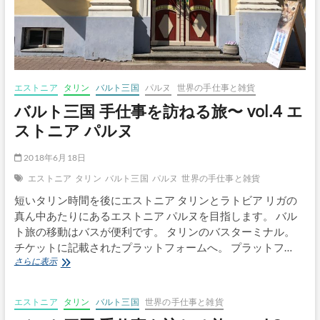
ス
ト
ニ
ア
キ
フ
ヌ
エストニア
タリン
バルト三国
パルヌ
世界の手仕事と雑貨
島
バルト三国 手仕事を訪ねる旅〜 vol.4 エ
ストニア パルヌ
2018年6月18日
エストニア
タリン
バルト三国
パルヌ
世界の手仕事と雑貨
短いタリン時間を後にエストニア タリンとラトビア リガの
真ん中あたりにあるエストニア パルヌを目指します。 バル
ト旅の移動はバスが便利です。 タリンのバスターミナル。
チケットに記載されたプラットフォームへ。 プラットフ…
バ
さらに表示
ル
ト
三
エストニア
タリン
バルト三国
世界の手仕事と雑貨
国