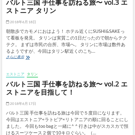
バルト三国 手仕事を訪ねる旅〜 vol.3 エ
手
仕
ストニア タリン
事
を
2018年6月18日
訪
ね
朝散歩でカモメにおはよう！ ホテル近くにSUSHI&SAKEっ
る
て看板を発見。 タリンは実質この1日だったので朝からテク
旅〜
テク。 まずは市民の台所、市場へ。 タリンに市場は数件あ
vol.4
るようですが、今回はタリン駅近くのこち…
エ
ス
バ
さらに表示
ト
ル
ニ
ト
ア
三
エストニア
タリン
パ
国
バルト三国 手仕事を訪ねる旅〜 vol.2 エ
ル
手
ヌ
仕
ストニアを目指して！
事
を
2018年6月17日
訪
ね
バルト三国 手仕事を訪ねる旅は今回で５度目になります。
る
今回はエストニア⇨ラトビア⇨リトアニアの順に回ることにし
旅〜
ました。 今回もtoo bagと一緒に^ ^ 行きは中がスカスカで預
vol.3
けるスーツケース２個で10キロぐらい。（…
エ