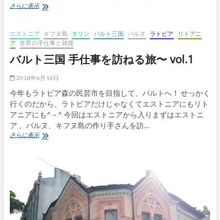
ス
バ
さらに表示
ト
ル
ニ
ト
ア
三
エストニア
キフヌ島
タリン
バルト三国
パルヌ
ラトビア
リトアニ
タ
国
ア
世界の手仕事と雑貨
リ
手
バルト三国 手仕事を訪ねる旅〜 vol.1
ン
仕
事
を
2018年6月16日
訪
今年もラトビア森の民芸市を目指して、バルトへ！ せっかく
ね
る
行くのだから、ラトビアだけじゃなくてエストニアにもリト
旅〜
アニアにも^ – ^ 今回はエストニアから入りまずはエストニ
vol.2
ア 、パルヌ、キフヌ島の作り手さんを訪…
エ
バ
さらに表示
ス
ル
ト
ト
ニ
三
ア
国
を
手
目
仕
指
事
し
を
て！
訪