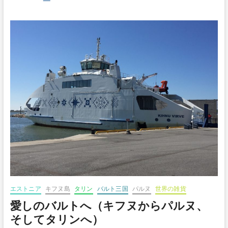
し
の
バ
ル
ト
へ
（中
世
の
街
並
み
が
残
る
タ
リ
ン
へ）
エストニア
キフヌ島
タリン
バルト三国
パルヌ
世界の雑貨
愛しのバルトへ（キフヌからパルヌ、
そしてタリンへ）