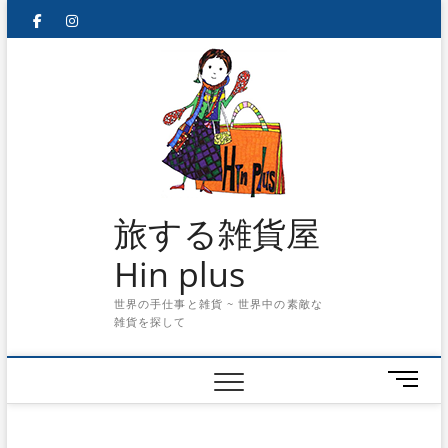
Skip
facebook
instagram
to
content
旅する雑貨屋
Hin plus
世界の手仕事と雑貨 ~ 世界中の素敵な
雑貨を探して
メ
ニ
ュ
ー