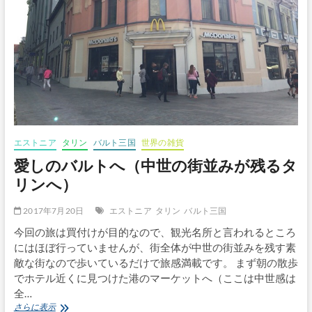
ね
る
旅〜
vol.1
エストニア
タリン
バルト三国
世界の雑貨
愛しのバルトへ（中世の街並みが残るタ
リンへ）
2017年7月20日
エストニア
タリン
バルト三国
今回の旅は買付けが目的なので、観光名所と言われるところ
にはほぼ行っていませんが、街全体が中世の街並みを残す素
敵な街なので歩いているだけで旅感満載です。 まず朝の散歩
でホテル近くに見つけた港のマーケットへ（ここは中世感は
全…
愛
さらに表示