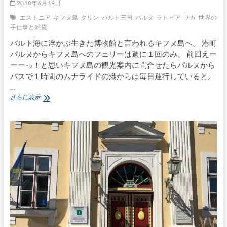
2018年6月19日
エストニア
キフヌ島
タリン
バルト三国
パルヌ
ラトビア
リガ
世界の
手仕事と雑貨
バルト海に浮かぶ生きた博物館と言われるキフヌ島へ。 港町
パルヌからキフヌ島へのフェリーは週に１回のみ。 前回えー
ーーっ！と思いキフヌ島の観光案内に問合せたらパルヌから
バスで１時間のムナライドの港からは毎日運行していると。
…
バ
さらに表示
ル
ト
三
国
手
仕
事
を
訪
ね
る
旅〜
vol.5
エ