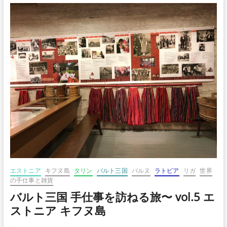
ボ
タ
ン
エストニア
キフヌ島
タリン
バルト三国
パルヌ
ラトビア
リガ
世界
の手仕事と雑貨
バルト三国 手仕事を訪ねる旅〜 vol.5 エ
ストニア キフヌ島