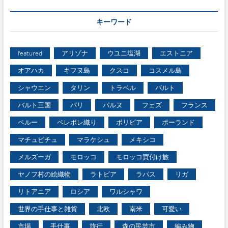
ゴ
リ
キーワード
ー
featured
アリゾナ
ウユニ塩湖
エストニア
オアハカ
キフヌ島
クスコ
コスメル島
シャウエン
タリン
トラベル
バルト
バルト三国
パリ
パルヌ
フェズ
フランス
ペルー
ペレボレ織り
ボリビア
ポーランド
マチュピチュ
マラケシュ
メキシコ
メルズーガ
モロッコ
モロッコ買付け旅
ヤノフ村の絵織物
ラトビア
ラパス
リガ
リトアニア
ロシア
ワルシャワ
世界の手仕事と雑貨
北欧
南米
可愛い
市場
手仕事
旅行
森の民芸市
編み物