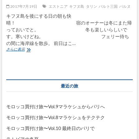
2017年7月19日
エストニア
キフヌ島
タリン
バルト三国
パルヌ
キフヌ島を後にする日の朝も快
晴！ 宿のオーナーは冬にまた帰
っておいでと。 冬も楽しいらしいで
す。寒いけどね。 フェリー待ち
の間に海岸線を散歩。 前日はこ…
愛
さらに表示
し
の
バ
ル
ト
へ
最近の旅
（キ
フ
ヌ
か
モロッコ買付け旅〜Vol.9マラケシュからパリへ
ら
パ
モロッコ買付け旅〜Vol.8マラケシュをテクテク
ル
ヌ、
モロッコ買付け旅〜Vol.10 最終日のパリで
そ
し