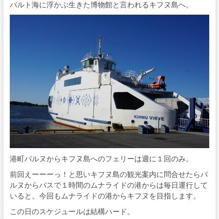
バルト海に浮かぶ生きた博物館と言われるキフヌ島へ。
港町パルヌからキフヌ島へのフェリーは週に１回のみ。
前回えーーーっ！と思いキフヌ島の観光案内に問合せたらパ
ルヌからバスで１時間のムナライドの港からは毎日運行して
いると。今回もムナライドの港からキフヌを目指します。
この日のスケジュールは結構ハード。