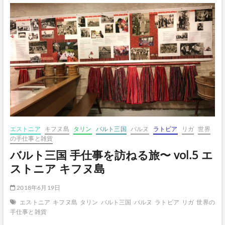
ボ
タ
ン
エストニア
キフヌ島
タリン
バルト三国
パルヌ
ラトビア
リガ
世界
の手仕事と雑貨
バルト三国 手仕事を訪ねる旅〜 vol.5 エ
ストニア キフヌ島
2018年6月19日
エストニア
キフヌ島
タリン
バルト三国
パルヌ
ラトビア
リガ
世界の
手仕事と雑貨