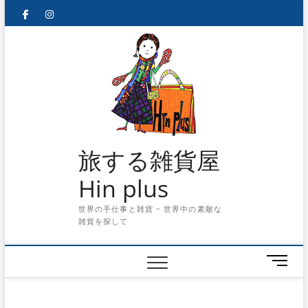
Skip
facebook
instagram
to
content
旅する雑貨屋
Hin plus
世界の手仕事と雑貨 ~ 世界中の素敵な
雑貨を探して
メ
ニ
ュ
ー