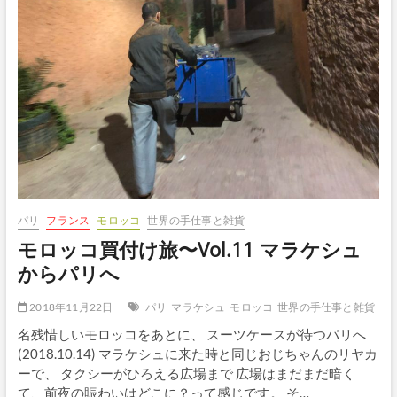
Vol.12
パ
リ
を
テ
ク
テ
ク
パリ
フランス
モロッコ
世界の手仕事と雑貨
モロッコ買付け旅〜Vol.11 マラケシュ
からパリへ
2018年11月22日
パリ
マラケシュ
モロッコ
世界の手仕事と雑貨
名残惜しいモロッコをあとに、 スーツケースが待つパリへ
(2018.10.14) マラケシュに来た時と同じおじちゃんのリヤカ
ーで、 タクシーがひろえる広場まで 広場はまだまだ暗く
て、前夜の賑わいはどこに？って感じです。 そ…