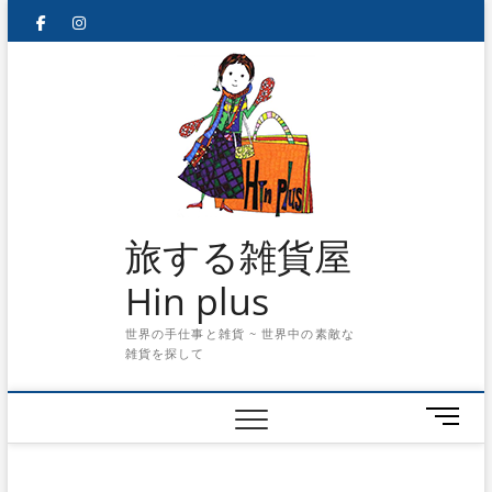
Skip
facebook
instagram
to
content
旅する雑貨屋
Hin plus
世界の手仕事と雑貨 ~ 世界中の素敵な
雑貨を探して
メ
ニ
ュ
ー