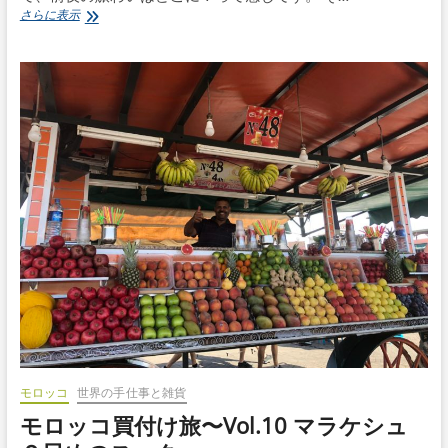
モ
さらに表示
ロ
ッ
コ
買
付
け
旅〜
Vol.11
マ
ラ
ケ
シ
ュ
か
ら
パ
リ
へ
モロッコ
世界の手仕事と雑貨
モロッコ買付け旅〜Vol.10 マラケシュ