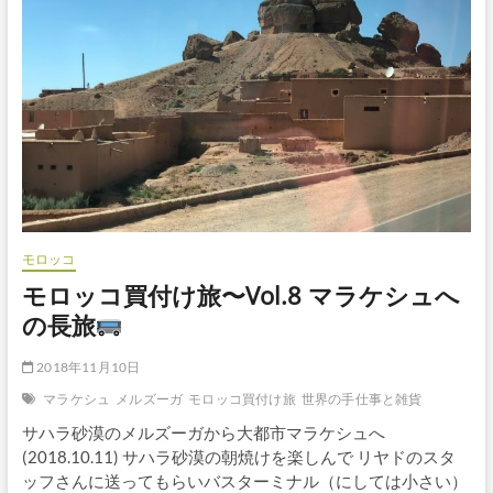
マ
ラ
ケ
シ
ュ
モロッコ
モロッコ買付け旅〜Vol.8 マラケシュへ
の長旅
2018年11月10日
マラケシュ
メルズーガ
モロッコ買付け旅
世界の手仕事と雑貨
サハラ砂漠のメルズーガから大都市マラケシュへ
(2018.10.11) サハラ砂漠の朝焼けを楽しんで リヤドのスタ
ッフさんに送ってもらいバスターミナル（にしては小さい）