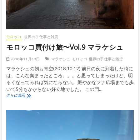
日
め
の
ス
ー
ク
モロッコ
世界の手仕事と雑貨
モロッコ買付け旅〜Vol.9 マラケシュ
2018年11月19日
マラケシュ
モロッコ
世界の手仕事と雑貨
マラケシュの朝も青空(2018.10.12) 前日の夜に到着した時に
は、こんな奥まったところ。。。と思ってしまったけど、明
るくなってみれば気にならない。 賑やかなフナ広場までも歩
いて5分もかからない好立地でした。 この門…
モ
さらに表示
ロ
ッ
コ
買
付
け
旅〜
Vol.9