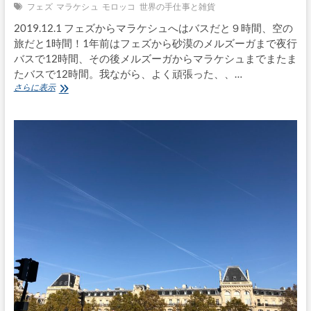
フェズ
マラケシュ
モロッコ
世界の手仕事と雑貨
2019.12.1 フェズからマラケシュへはバスだと９時間、空の
旅だと1時間！1年前はフェズから砂漠のメルズーガまで夜行
バスで12時間、その後メルズーガからマラケシュまでまたま
たバスで12時間。我ながら、よく頑張った、、…
モ
さらに表示
ロ
ッ
コ
買
付
け
旅〜
Vol.7
フ
ェ
ズ
か
ら
マ
ラ
ケ
シ