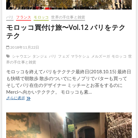
ュ
へ
パリ
フランス
モロッコ
世界の手仕事と雑貨
モロッコ買付け旅〜Vol.12 パリをテク
テク
2018年11月22日
シャウエン
タンジェ
パリ
フェズ
マラケシュ
メルズーガ
モロッコ
世
界の手仕事と雑貨
モロッコを終えてパリをテクテク最終日(2018.10.15) 最終日
も快晴で朝散歩 散歩のついでにモノプリでバターも買って
そしてパリ在住のデザイナー ミッチーとお茶をするのに
Merciへ向かいテクテク。 モロッコも素…
モ
さらに表示
ロ
ッ
コ
買
付
け
旅〜