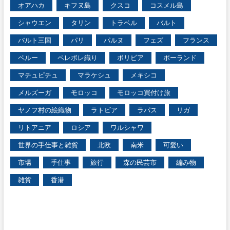
オアハカ
キフヌ島
クスコ
コスメル島
シャウエン
タリン
トラベル
バルト
バルト三国
パリ
パルヌ
フェズ
フランス
ペルー
ペレボレ織り
ボリビア
ポーランド
マチュピチュ
マラケシュ
メキシコ
メルズーガ
モロッコ
モロッコ買付け旅
ヤノフ村の絵織物
ラトビア
ラパス
リガ
リトアニア
ロシア
ワルシャワ
世界の手仕事と雑貨
北欧
南米
可愛い
市場
手仕事
旅行
森の民芸市
編み物
雑貨
香港