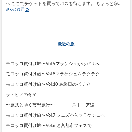
へ ここでチケットを買ってバスを待ちます。 ちょっと寂…
モ
さらに表示
ロ
ッ
コ
買
付
け
最近の旅
旅〜
Vol.8
マ
ラ
モロッコ買付け旅〜Vol.9マラケシュからパリへ
ケ
シ
モロッコ買付け旅〜Vol.8マラケシュをテクテク
ュ
へ
モロッコ買付け旅〜Vol.10 最終日のパリで
の
長
ラトビアの冬至
旅
〜旅茶とゆく妄想旅行〜 エストニア編
モロッコ買付け旅〜Vol.7 フェズからマラケシュへ
モロッコ買付け旅〜Vol.6 迷宮都市フェズで