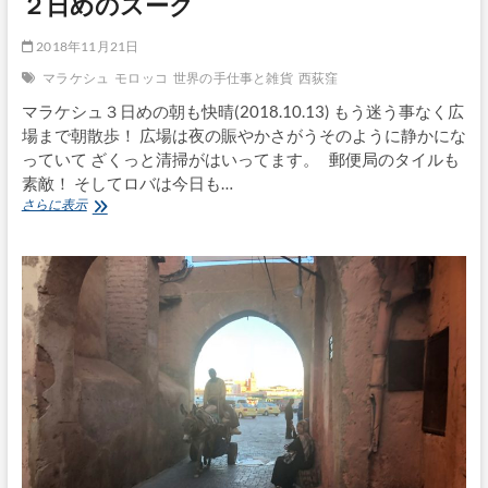
２日めのスーク
2018年11月21日
マラケシュ
モロッコ
世界の手仕事と雑貨
西荻窪
マラケシュ３日めの朝も快晴(2018.10.13) もう迷う事なく広
場まで朝散歩！ 広場は夜の賑やかさがうそのように静かにな
っていて ざくっと清掃がはいってます。 郵便局のタイルも
素敵！ そしてロバは今日も…
モ
さらに表示
ロ
ッ
コ
買
付
け
旅〜
Vol.10
マ
ラ
ケ
シ
ュ
２