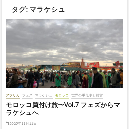
ボ
タグ:
マラケシュ
タ
ン
アフリカ
フェズ
マラケシュ
モロッコ
世界の手仕事と雑貨
モロッコ買付け旅〜Vol.7 フェズからマ
ラケシュへ
2025年11月11日