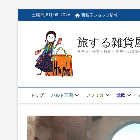
Skip
土曜日, 8月 08, 2026
西荻窪ショップ情報
to
content
旅する雑貨屋 H
世界の手仕事と雑貨 ~ 世界中の素
トップ
バルト三国
アフリカ
北欧