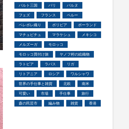
バルト三国
パリ
パルヌ
フェズ
フランス
ペルー
ペレボレ織り
ボリビア
ポーランド
マチュピチュ
マラケシュ
メキシコ
メルズーガ
モロッコ
モロッコ買付け旅
ヤノフ村の絵織物
ラトビア
ラパス
リガ
リトアニア
ロシア
ワルシャワ
世界の手仕事と雑貨
北欧
南米
可愛い
市場
手仕事
旅行
森の民芸市
編み物
雑貨
香港