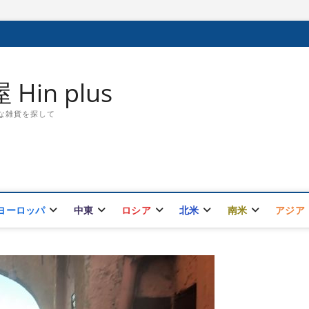
in plus
敵な雑貨を探して
ヨーロッパ
中東
ロシア
北米
南米
アジア