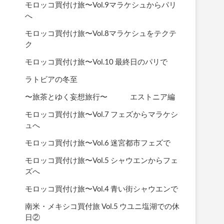
モロッコ買付け旅〜Vol.9マラケシュからパリ
へ
モロッコ買付け旅〜Vol.8マラケシュをテクテ
ク
モロッコ買付け旅〜Vol.10 最終日のパリで
ラトビアの冬至
〜旅茶とゆく妄想旅行〜 エストニア編
モロッコ買付け旅〜Vol.7 フェズからマラケシ
ュへ
モロッコ買付け旅〜Vol.6 迷宮都市フェズで
モロッコ買付け旅〜Vol.5 シャウエンからフェ
ズへ
モロッコ買付け旅〜Vol.4 青い街シャウエンで
南米・メキシコ買付旅 Vol.5 ウユニ塩湖での休
日②