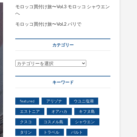
モロッコ買付け旅〜Vol.3 モロッコ シャウエン
へ
モロッコ買付け旅〜Vol.2 パリで
カテゴリー
カ
テ
ゴ
キーワード
リ
ー
featured
アリゾナ
ウユニ塩湖
エストニア
オアハカ
キフヌ島
クスコ
コスメル島
シャウエン
タリン
トラベル
バルト