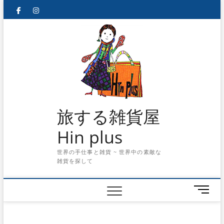
Skip
facebook
instagram
to
content
旅する雑貨屋
Hin plus
世界の手仕事と雑貨 ~ 世界中の素敵な
雑貨を探して
メ
ニ
ュ
ー