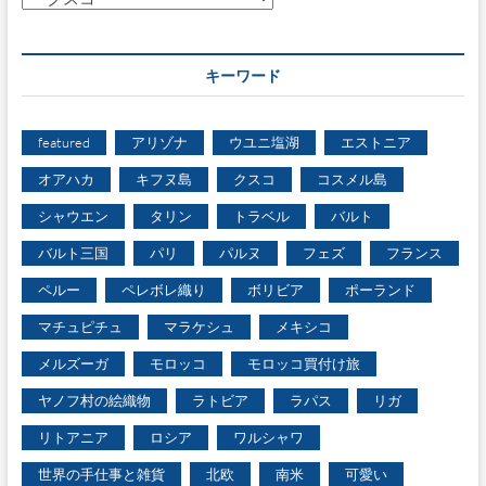
テ
ゴ
リ
キーワード
ー
featured
アリゾナ
ウユニ塩湖
エストニア
オアハカ
キフヌ島
クスコ
コスメル島
シャウエン
タリン
トラベル
バルト
バルト三国
パリ
パルヌ
フェズ
フランス
ペルー
ペレボレ織り
ボリビア
ポーランド
マチュピチュ
マラケシュ
メキシコ
メルズーガ
モロッコ
モロッコ買付け旅
ヤノフ村の絵織物
ラトビア
ラパス
リガ
リトアニア
ロシア
ワルシャワ
世界の手仕事と雑貨
北欧
南米
可愛い