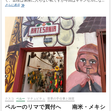
イ
さらに表示
ン
カ
帝
国
の
首
都
ク
ス
コ
へ
南
米・
メ
キ
シ
コ
Vol.3
クスコ
ペルー
マチュピチュ
世界の手仕事と雑貨
ペルーのリマで買付へ 南米・メキシ