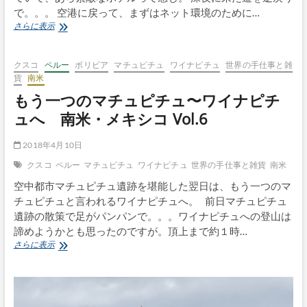
で。。。 空港に戻って、まずはネット環境のために…
南
さらに表示
米・
メ
キ
クスコ
ペルー
ボリビア
マチュピチュ
ワイナピチュ
世界の手仕事と雑
シ
貨
南米
コ
もう一つのマチュピチュ〜ワイナピチ
買
付
ュへ 南米・メキシコ Vol.6
旅
Vol.2
2018年4月10日
ス
ク
クスコ
ペルー
マチュピチュ
ワイナピチュ
世界の手仕事と雑貨
南米
レ
空中都市マチュピチュ遺跡を堪能した翌日は、もう一つのマ
へ
チュピチュと言われるワイナピチュへ。 前日マチュピチュ
遺跡の散策で足がパンパンで。。。ワイナピチュへの登山は
諦めようかとも思ったのですが。頂上まで約１時…
も
さらに表示
う
一
つ
の
マ