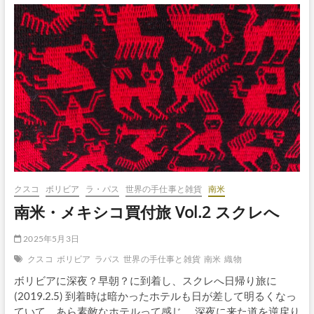
ボ
タ
ン
クスコ
ボリビア
ラ・パス
世界の手仕事と雑貨
南米
南米・メキシコ買付旅 Vol.2 スクレへ
2025年5月3日
クスコ
ボリビア
ラパス
世界の手仕事と雑貨
南米
織物
ボリビアに深夜？早朝？に到着し、スクレへ日帰り旅に
(2019.2.5) 到着時は暗かったホテルも日が差して明るくなっ
ていて、あら素敵なホテルって感じ。 深夜に来た道を逆戻り