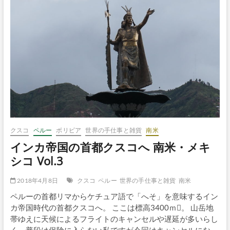
チ
ュ
ピ
チ
ュ〜
ワ
イ
ナ
ピ
チ
ュ
へ
南
米・
クスコ
ペルー
ボリビア
世界の手仕事と雑貨
南米
メ
インカ帝国の首都クスコへ 南米・メキ
キ
シ
シコ Vol.3
コ
Vol.6
2018年4月8日
クスコ
ペルー
世界の手仕事と雑貨
南米
ペルーの首都リマからケチュア語で「へそ」を意味するイン
カ帝国時代の首都クスコへ。 ここは標高3400ｍ。 山岳地
帯ゆえに天候によるフライトのキャンセルや遅延が多いらし
く、普段は保険に入らない私ですが今回はキャンセルにな…