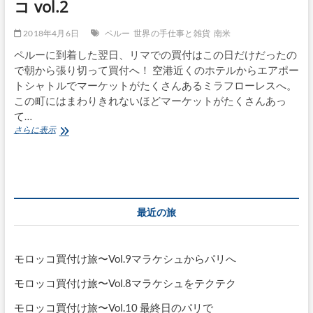
コ vol.2
2018年4月6日
ペルー
世界の手仕事と雑貨
南米
ペルーに到着した翌日、リマでの買付はこの日だけだったの
で朝から張り切って買付へ！ 空港近くのホテルからエアポー
トシャトルでマーケットがたくさんあるミラフローレスへ。
この町にはまわりきれないほどマーケットがたくさんあっ
て…
ペ
さらに表示
ル
ー
の
リ
マ
で
最近の旅
買
付
へ
南
モロッコ買付け旅〜Vol.9マラケシュからパリへ
米・
メ
モロッコ買付け旅〜Vol.8マラケシュをテクテク
キ
シ
モロッコ買付け旅〜Vol.10 最終日のパリで