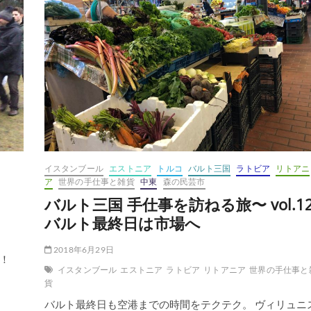
イスタンブール
エストニア
トルコ
バルト三国
ラトビア
リトアニ
ア
世界の手仕事と雑貨
中東
森の民芸市
バルト三国 手仕事を訪ねる旅〜 vol.1
バルト最終日は市場へ
2018年6月29日
！
イスタンブール
エストニア
ラトビア
リトアニア
世界の手仕事と
貨
バルト最終日も空港までの時間をテクテク。 ヴィリュニ