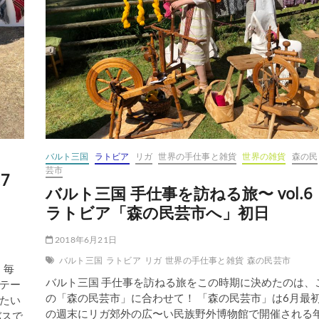
訪
ね
る
旅〜
vol.9
ク
ル
ゼ
メ
地
方
へ
バルト三国
ラトビア
リガ
世界の手仕事と雑貨
世界の雑貨
森の民
芸市
7
バルト三国 手仕事を訪ねる旅〜 vol.6
ラトビア「森の民芸市へ」初日
2018年6月21日
バルト三国
ラトビア
リガ
世界の手仕事と雑貨
森の民芸市
 毎
バルト三国 手仕事を訪ねる旅をこの時期に決めたのは、
テー
の「森の民芸市」に合わせて！ 「森の民芸市」は6月最
たい
の週末にリガ郊外の広〜い民族野外博物館で開催される
バスで