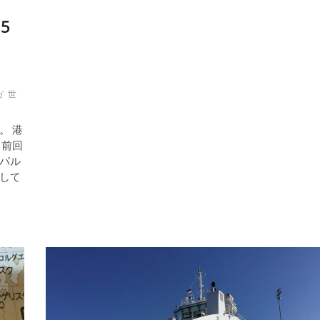
市
事
5
へ」
を
初
訪
日
ね
る
旅〜
vol.1
ガ
世
。 港
 前回
パル
して