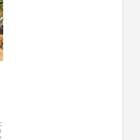
こ
初
年