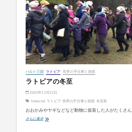
バルト三国
ラトビア
世界の手仕事と雑貨
ラトビアの冬至
2025年11月21日
featured
ラトビア
世界の手仕事と雑貨
冬至祭
おおかみやヤギなどなど動物に仮装した人がたくさん
ラ
さらに表示
ト
ビ