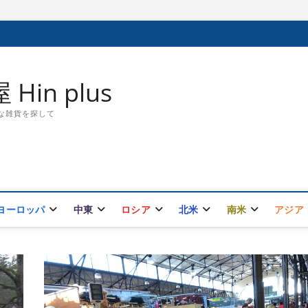
in plus
敵な雑貨を探して
ヨーロッパ
中東
ロシア
北米
南米
アジア