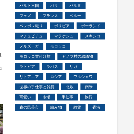
バルト三国
パリ
パルヌ
フェズ
フランス
ペルー
ペレボレ織り
ボリビア
ポーランド
マチュピチュ
マラケシュ
メキシコ
メルズーガ
モロッコ
は
モロッコ買付け旅
ヤノフ村の絵織物
。
ラトビア
ラパス
リガ
っ
間
リトアニア
ロシア
ワルシャワ
世界の手仕事と雑貨
北欧
南米
可愛い
市場
手仕事
旅行
森の民芸市
編み物
雑貨
香港