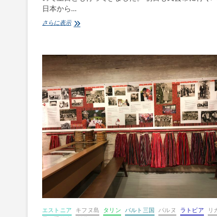
日本から…
バ
さらに表示
ル
ト
三
国
手
仕
事
を
訪
ね
る
旅〜
vol.7
ラ
ト
ビ
ア
「森
の
民
芸
エストニア
キフヌ島
タリン
バルト三国
パルヌ
ラトビア
リ
市