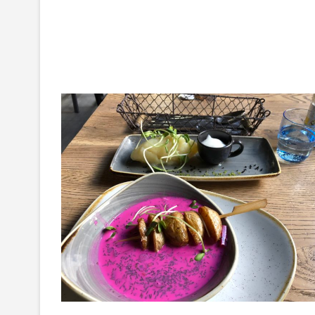
ア
の
冬
至