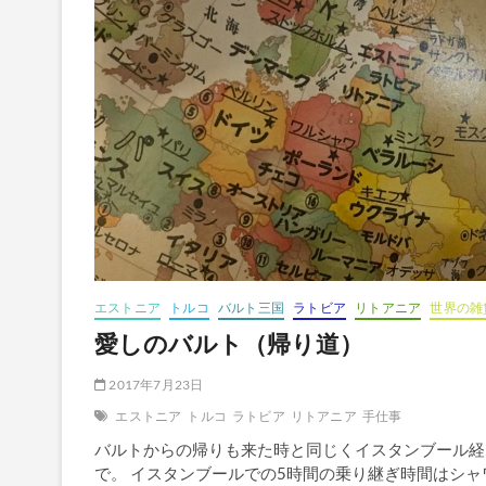
訪
ね
る
旅〜
vol.5
エ
ス
ト
ニ
ア
キ
フ
ヌ
島
エストニア
トルコ
バルト三国
ラトビア
リトアニア
世界の雑
愛しのバルト（帰り道）
2017年7月23日
エストニア
トルコ
ラトビア
リトアニア
手仕事
バルトからの帰りも来た時と同じくイスタンブール経
で。 イスタンブールでの5時間の乗り継ぎ時間はシャ