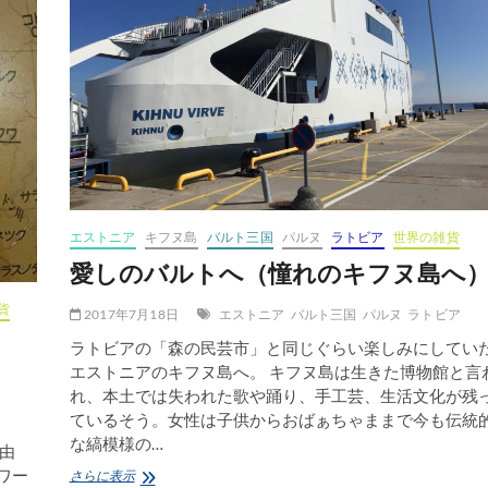
エストニア
キフヌ島
バルト三国
パルヌ
ラトビア
世界の雑貨
愛しのバルトへ（憧れのキフヌ島へ
貨
2017年7月18日
エストニア
バルト三国
パルヌ
ラトビア
ラトビアの「森の民芸市」と同じぐらい楽しみにしてい
エストニアのキフヌ島へ。 キフヌ島は生きた博物館と言
れ、本土では失われた歌や踊り、手工芸、生活文化が残
ているそう。女性は子供からおばぁちゃままで今も伝統
な縞模様の…
由
ワー
愛
さらに表示