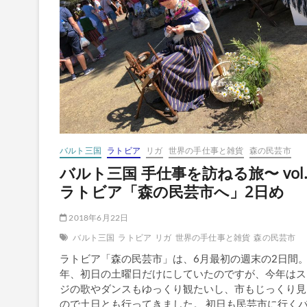
ね
る
旅〜
vol.10
リ
ト
ア
ニ
ア
へ
バルト三国
ラトビア
リガ
世界の手仕事と雑貨
森の民芸市
バルト三国 手仕事を訪ねる旅〜 vol.
ラトビア「森の民芸市へ」2日め
2018年6月22日
バルト三国
ラトビア
リガ
世界の手仕事と雑貨
森の民芸市
ラトビア「森の民芸市」は、6月最初の週末の2日間。
年、初日の土曜日だけにしていたのですが、今年はス
ジの歌やダンスもゆっくり観たいし、市もじっくり見
ので土日とも行ってきました。 初日も民芸市に行く