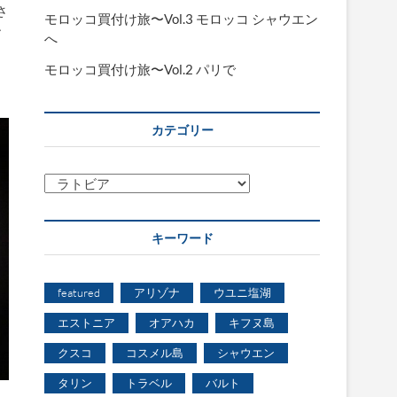
さ
モロッコ買付け旅〜Vol.3 モロッコ シャウエン
ー
へ
モロッコ買付け旅〜Vol.2 パリで
カテゴリー
カ
テ
ゴ
キーワード
リ
ー
featured
アリゾナ
ウユニ塩湖
エストニア
オアハカ
キフヌ島
クスコ
コスメル島
シャウエン
タリン
トラベル
バルト