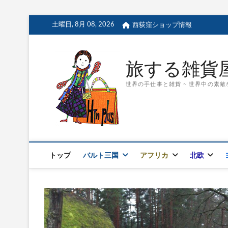
Skip
土曜日, 8月 08, 2026
西荻窪ショップ情報
to
content
旅する雑貨屋 H
世界の手仕事と雑貨 ~ 世界中の素
トップ
バルト三国
アフリカ
北欧