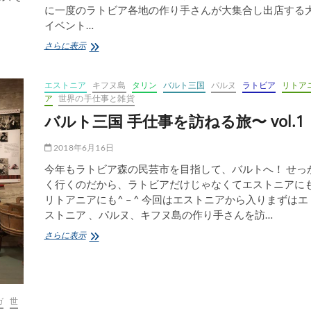
に一度のラトビア各地の作り手さんが大集合し出店する
イベント…
バ
さらに表示
ル
ト
三
エストニア
キフヌ島
タリン
バルト三国
パルヌ
ラトビア
リトア
国
ア
世界の手仕事と雑貨
手
バルト三国 手仕事を訪ねる旅〜 vol.1
仕
事
を
2018年6月16日
訪
今年もラトビア森の民芸市を目指して、バルトへ！ せっ
ね
る
く行くのだから、ラトビアだけじゃなくてエストニアに
旅〜
リトアニアにも^ – ^ 今回はエストニアから入りまずはエ
vol.6
ストニア 、パルヌ、キフヌ島の作り手さんを訪…
ラ
ト
バ
さらに表示
ビ
ル
ア
ト
「森
三
の
国
民
手
ガ
世
芸
仕