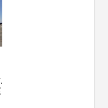
）
た
わ
っ
的