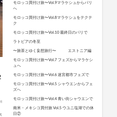
モロッコ買付け旅〜Vol.9マラケシュからパリ
へ
モロッコ買付け旅〜Vol.8マラケシュをテクテ
ク
モロッコ買付け旅〜Vol.10 最終日のパリで
ラトビアの冬至
〜旅茶とゆく妄想旅行〜 エストニア編
モロッコ買付け旅〜Vol.7 フェズからマラケシ
ュへ
モロッコ買付け旅〜Vol.6 迷宮都市フェズで
2
モロッコ買付け旅〜Vol.5 シャウエンからフェ
ズへ
モロッコ買付け旅〜Vol.4 青い街シャウエンで
雑
南米・メキシコ買付旅 Vol.5 ウユニ塩湖での休
日②
ス