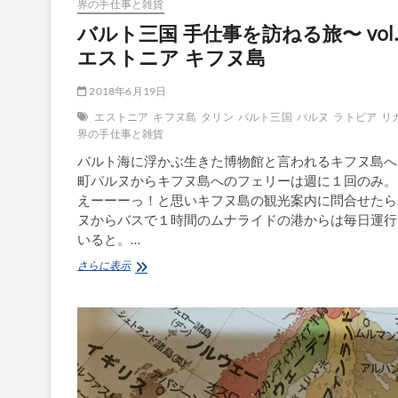
界の手仕事と雑貨
へ」
バルト三国 手仕事を訪ねる旅〜 vol.
2
日
エストニア キフヌ島
め
2018年6月19日
エストニア
キフヌ島
タリン
バルト三国
パルヌ
ラトビア
リ
界の手仕事と雑貨
バルト海に浮かぶ生きた博物館と言われるキフヌ島へ
町パルヌからキフヌ島へのフェリーは週に１回のみ。
えーーーっ！と思いキフヌ島の観光案内に問合せたら
ヌからバスで１時間のムナライドの港からは毎日運行
いると。…
バ
さらに表示
ル
ト
三
国
手
仕
事
を