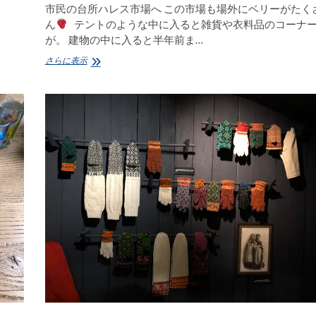
市民の台所ハレス市場へ この市場も場外にベリーがたく
ん
テントのような中に入ると雑貨や衣料品のコーナ
が。 建物の中に入ると半年前ま…
バ
さらに表示
ル
ト
三
国
手
仕
事
を
訪
ね
る
旅〜
vol.12
バ
ル
ト
最
終
日
は