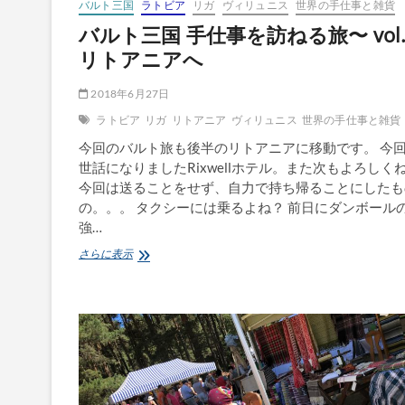
バルト三国
ラトビア
リガ
ヴィリュニス
世界の手仕事と雑貨
バルト三国 手仕事を訪ねる旅〜 vol.
リトアニアへ
2018年6月27日
ラトビア
リガ
リトアニア
ヴィリュニス
世界の手仕事と雑貨
今回のバルト旅も後半のリトアニアに移動です。 今
世話になりましたRixwellホテル。また次もよろしく
今回は送ることをせず、自力で持ち帰ることにしたも
の。。。 タクシーには乗るよね？ 前日にダンボール
強…
バ
さらに表示
ル
ト
三
国
手
仕
事
を
訪