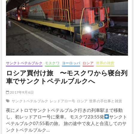
ル
ミ
タ
ー
ジ
ュ
美
術
館
へ
サンクトペテルブルク
モスクワ
ヨーロッパ
ロシア
世界の雑貨
ロシア買付け旅 〜モスクワから寝台列
車でサンクトペテルブルクへ
2017年9月6日
サンクトペテルブルク
レッドアロー号
ロシア
世界の手仕事と雑貨
夜にメトロでサンクトペテルブルク行きの列車駅まで移動
し、初レッドアロー号に乗車。 モスクワ23:55発
サンクト
ペテルブルク07:55着の旅。 旅の途中で友人と合流してのサ
ンクトペテルブルク…