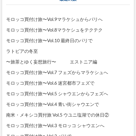
初
め
て
の
モロッコ買付け旅〜Vol.9マラケシュからパリへ
ロ
シ
モロッコ買付け旅〜Vol.8マラケシュをテクテク
ア
へ
モロッコ買付け旅〜Vol.10 最終日のパリで
旅
立
ラトビアの冬至
ち
〜旅茶とゆく妄想旅行〜 エストニア編
の
前
モロッコ買付け旅〜Vol.7 フェズからマラケシュへ
に〜
モロッコ買付け旅〜Vol.6 迷宮都市フェズで
モロッコ買付け旅〜Vol.5 シャウエンからフェズへ
モロッコ買付け旅〜Vol.4 青い街シャウエンで
南米・メキシコ買付旅 Vol.5 ウユニ塩湖での休日②
モロッコ買付け旅〜Vol.3 モロッコ シャウエンへ