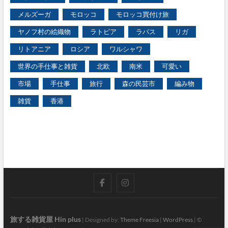
メルズーガ
モロッコ
モロッコ買付け旅
ヤノフ村の絵織物
ラトビア
ラパス
リガ
リトアニア
ロシア
ワルシャワ
世界の手仕事と雑貨
北欧
南米
可愛い
市場
手仕事
旅行
森の民芸市
編み物
雑貨
香港
facebook
instagram
旅する雑貨屋 Hin plus
| Designed by:
Theme Freesia
|
WordPress
| ©