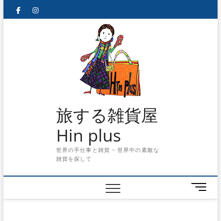
Skip
facebook
instagram
to
content
旅する雑貨屋
Hin plus
世界の手仕事と雑貨 ~ 世界中の素敵な
雑貨を探して
メ
ニ
ュ
ー