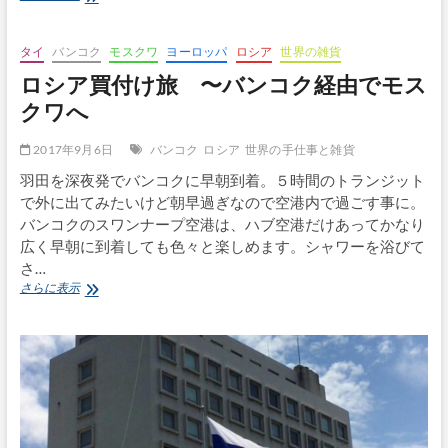
シ
ア
買
タイ
バンコク
モスクワ
ヨーロッパ
ロシア
世界の雑貨
付
ロシア買付け旅 〜バンコク経由でモス
け
旅 〜
クワへ
初
モ
2017年9月6日
バンコク
ロシア
世界の手仕事と雑貨
ス
ク
羽田を深夜発でバンコクに早朝到着。５時間のトランジット
ワ
で外に出てみたいけど朝早過ぎなので空港内で過ごす事に。
に
バンコクのスワンナープ空港は、ハブ空港だけあってかなり
到
広く早朝に到着しても色々と楽しめます。シャワーを浴びて
着！
さ…
ロ
さらに表示
シ
ア
買
付
け
旅 〜
バ
ン