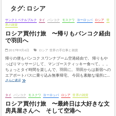
ボ
タグ:
ロシア
タ
ン
サンクトペテルブルク
タイ
バンコク
モスクワ
ヨーロッパ
ロシア
世
界の雑貨
ロシア買付け旅 〜帰りもバンコク経由
で羽田へ
2017年9月6日
ロシア
世界の手仕事と雑貨
帰りの便もバンコク スワンナプーム空港経由で。 帰りもや
っぱりマッサージして、マンゴースティッキー食べて。。。
ちょっとタイ時間を楽しんで、羽田に。 羽田からは新宿への
エアポートバスに乗り込み無事帰宅。 今回も素敵な場所に…
ロ
さらに表示
シ
ア
買
タイ
バンコク
モスクワ
ヨーロッパ
ロシア
世界の雑貨
付
ロシア買付け旅 〜最終日は大好きな文
け
旅 〜
房具屋さんへ そして空港へ
帰