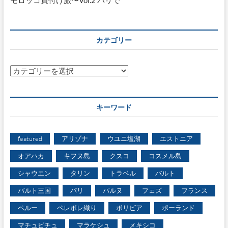
モロッコ買付け旅〜Vol.2 パリで
カテゴリー
カ
テ
ゴ
リ
キーワード
ー
featured
アリゾナ
ウユニ塩湖
エストニア
オアハカ
キフヌ島
クスコ
コスメル島
シャウエン
タリン
トラベル
バルト
バルト三国
パリ
パルヌ
フェズ
フランス
ペルー
ペレボレ織り
ボリビア
ポーランド
マチュピチュ
マラケシュ
メキシコ