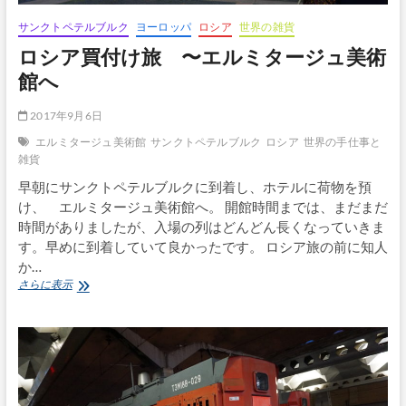
屋
さ
サンクトペテルブルク
ヨーロッパ
ロシア
世界の雑貨
ん
ロシア買付け旅 〜エルミタージュ美術
へ
そ
館へ
し
て
2017年9月6日
空
港
エルミタージュ美術館
サンクトペテルブルク
ロシア
世界の手仕事と
へ
雑貨
早朝にサンクトペテルブルクに到着し、ホテルに荷物を預
け、 エルミタージュ美術館へ。 開館時間までは、まだまだ
時間がありましたが、入場の列はどんどん長くなっていきま
す。早めに到着していて良かったです。 ロシア旅の前に知人
か…
ロ
さらに表示
シ
ア
買
付
け
旅 〜
エ