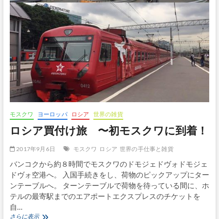
の
里
セ
ミ
ョ
ー
ノ
フ
へ
モスクワ
ヨーロッパ
ロシア
世界の雑貨
ロシア買付け旅 〜初モスクワに到着！
2017年9月6日
モスクワ
ロシア
世界の手仕事と雑貨
バンコクから約８時間でモスクワのドモジェドヴォドモジェ
ドヴォ空港へ。 入国手続きをし、荷物のピックアップにター
ンテーブルへ。 ターンテーブルで荷物を待っている間に、ホ
テルの最寄駅までのエアポートエクスプレスのチケットを
自…
ロ
さらに表示