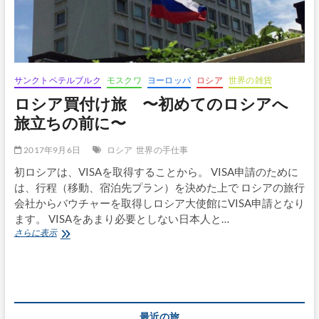
コ
ク
経
由
で
モ
ス
サンクトペテルブルク
モスクワ
ヨーロッパ
ロシア
世界の雑貨
ク
ロシア買付け旅 〜初めてのロシアへ
ワ
へ
旅立ちの前に〜
2017年9月6日
ロシア
世界の手仕事
初ロシアは、VISAを取得することから。 VISA申請のために
は、行程（移動、宿泊先プラン）を決めた上で ロシアの旅行
会社からバウチャーを取得しロシア大使館にVISA申請となり
ます。 VISAをあまり必要としない日本人と…
ロ
さらに表示
シ
ア
買
付
け
旅 〜
最近の旅