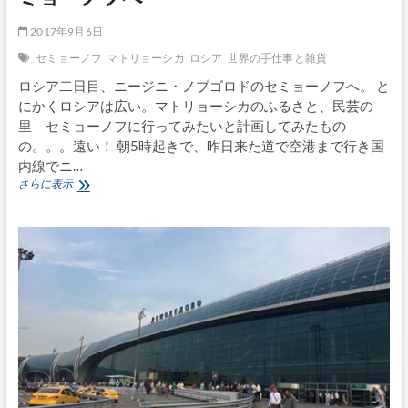
ヴ
ブ
ェ
ル
2017年9月6日
ル
ク
ニ
へ
セミョーノフ
マトリョーシカ
ロシア
世界の手仕事と雑貨
サ
ロシア二日目、ニージニ・ノブゴロドのセミョーノフへ。 と
ー
ジ
にかくロシアは広い。マトリョーシカのふるさと、民芸の
ュ
里 セミョーノフに行ってみたいと計画してみたもの
市
の。。。遠い！ 朝5時起きで、昨日来た道で空港まで行き国
場
内線でニ…
へ
ロ
さらに表示
シ
ア
買
付
け
旅〜
マ
ト
リ
ョ
ー
シ
カ