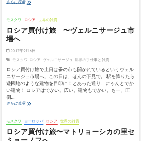
ロ
さらに表示
シ
ア
買
モスクワ
ロシア
世界の雑貨
付
ロシア買付け旅 〜ヴェルニサージュ市
け
旅 〜
場へ
モ
ス
2017年9月6日
ク
ワ
モスクワ
ロシア
ヴェルニサージュ
世界の手仕事と雑貨
か
ロシア買付け旅で土日は蚤の市も開かれているというヴェル
ら
寝
ニサージュ市場へ。この日は、ほんの下見で。 駅を降りたら
台
遊園地のような建物を目印に！とあった通り、にゃんとでか
列
い建物！ ロシアはでかい。広い。建物もでかい。もー、圧
車
倒…
で
ロ
さらに表示
サ
シ
ン
ア
ク
買
ト
モスクワ
ヨーロッパ
ロシア
世界の雑貨
付
ペ
ロシア買付け旅〜マトリョーシカの里セ
け
テ
旅 〜
ミョーノフへ
ル