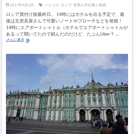
り
2017年9月6日
バンコク
ロシア
世界の手仕事と雑貨
も
バ
ロシア買付け旅最終日。 14時にはホテルを出る予定で、最
ン
後は文房具屋さんで可愛いノートやブローチなどを発掘！
コ
14時にエアポートシャトル（ホテルでエアポートシャトルが
ク
あるって聞いてたので頼んだのだけど、たぶんUber？ …
経
由
ロ
さらに表示
で
シ
羽
ア
田
買
へ
付
け
旅 〜
最
終
日
は
大
好
き
な
文
房
具