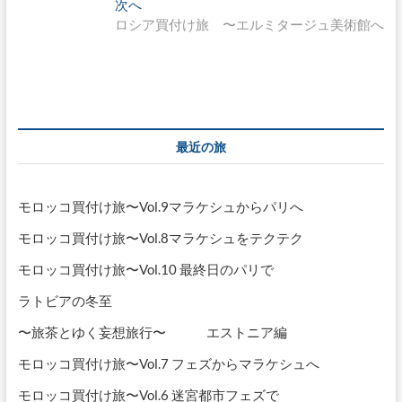
の
次
次へ
ナ
投
の
ロシア買付け旅 〜エルミタージュ美術館へ
稿:
投
ビ
稿:
ゲ
ー
シ
最近の旅
ョ
ン
モロッコ買付け旅〜Vol.9マラケシュからパリへ
モロッコ買付け旅〜Vol.8マラケシュをテクテク
モロッコ買付け旅〜Vol.10 最終日のパリで
ラトビアの冬至
〜旅茶とゆく妄想旅行〜 エストニア編
モロッコ買付け旅〜Vol.7 フェズからマラケシュへ
モロッコ買付け旅〜Vol.6 迷宮都市フェズで