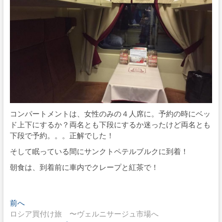
コンパートメントは、女性のみの４人席に。予約の時にベッ
ド上下にするか？両名とも下段にするか迷ったけど両名とも
下段で予約。。。正解でした！
そして眠っている間にサンクトペテルブルクに到着！
朝食は、到着前に車内でクレープと紅茶で！
投
過
前へ
去
ロシア買付け旅 〜ヴェルニサージュ市場へ
稿