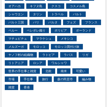
オアハカ
キフヌ島
クスコ
コスメル島
シャウエン
タリン
トラベル
バルト
バルト三国
パリ
パルヌ
フェズ
フランス
ペルー
ペレボレ織り
ボリビア
ポーランド
マチュピチュ
マラケシュ
メキシコ
メルズーガ
モロッコ
モロッコ買付け旅
ヤノフ村の絵織物
ラトビア
ラパス
リガ
リトアニア
ロシア
ワルシャワ
世界の手仕事と雑貨
北欧
南米
可愛い
市場
手仕事
旅行
森の民芸市
編み物
雑貨
香港