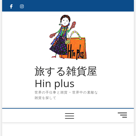
Skip
facebook
instagram
to
content
旅する雑貨屋
Hin plus
世界の手仕事と雑貨 ~ 世界中の素敵な
雑貨を探して
メ
ニ
ュ
ー