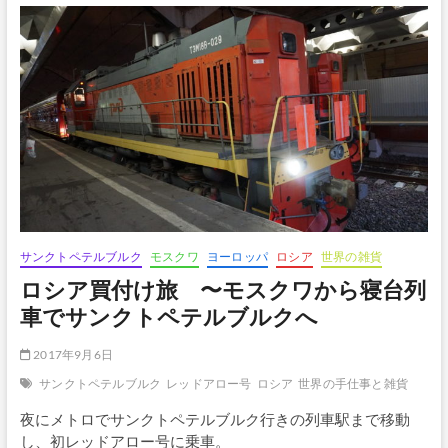
ボ
タ
ン
サンクトペテルブルク
モスクワ
ヨーロッパ
ロシア
世界の雑貨
ロシア買付け旅 〜モスクワから寝台列
車でサンクトペテルブルクへ
2017年9月6日
サンクトペテルブルク
レッドアロー号
ロシア
世界の手仕事と雑貨
夜にメトロでサンクトペテルブルク行きの列車駅まで移動
し、初レッドアロー号に乗車。