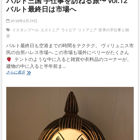
バルト三国 手仕事を訪ねる旅〜 vol.12
バルト最終日は市場へ
2018年6月29日
イスタンブール
エストニア
ラトビア
リトアニア
世界の手仕事と雑
貨
バルト最終日も空港までの時間をテクテク。 ヴィリュニス市
民の台所ハレス市場へ この市場も場外にベリーがたくさん
テントのような中に入ると雑貨や衣料品のコーナーが。
建物の中に入ると半年前ま…
バ
さらに表示
ル
ト
三
国
手
仕
事
を
訪
ね
る
旅〜