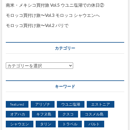
南米・メキシコ買付旅 Vol.5 ウユニ塩湖での休日②
モロッコ買付け旅〜Vol.3 モロッコ シャウエンへ
モロッコ買付け旅〜Vol.2 パリで
カテゴリー
カ
テ
ゴ
リ
キーワード
ー
featured
アリゾナ
ウユニ塩湖
エストニア
オアハカ
キフヌ島
クスコ
コスメル島
シャウエン
タリン
トラベル
バルト