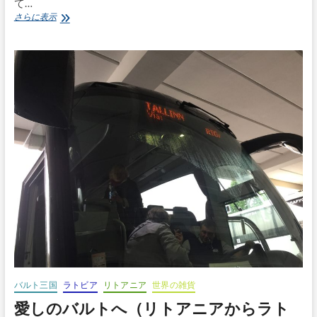
て…
愛
さらに表示
し
の
バ
ル
ト
（帰
り
道）
バルト三国
ラトビア
リトアニア
世界の雑貨
愛しのバルトへ（リトアニアからラト