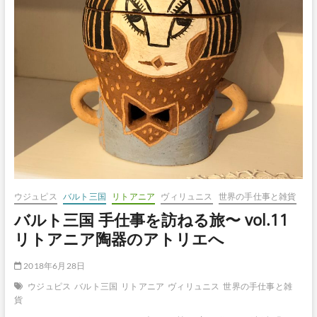
vol.12
バ
ル
ト
最
終
日
は
市
場
へ
ウジュピス
バルト三国
リトアニア
ヴィリュニス
世界の手仕事と雑貨
バルト三国 手仕事を訪ねる旅〜 vol.11
リトアニア陶器のアトリエへ
2018年6月28日
ウジュピス
バルト三国
リトアニア
ヴィリュニス
世界の手仕事と雑
貨