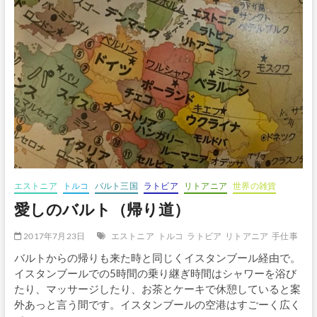
る
旅〜
vol.10
リ
ト
ア
ニ
ア
へ
エストニア
トルコ
バルト三国
ラトビア
リトアニア
世界の雑貨
愛しのバルト（帰り道）
2017年7月23日
エストニア
トルコ
ラトビア
リトアニア
手仕事
バルトからの帰りも来た時と同じくイスタンブール経由で。
イスタンブールでの5時間の乗り継ぎ時間はシャワーを浴び
たり、マッサージしたり、お茶とケーキで休憩していると案
外あっと言う間です。イスタンブールの空港はすごーく広く