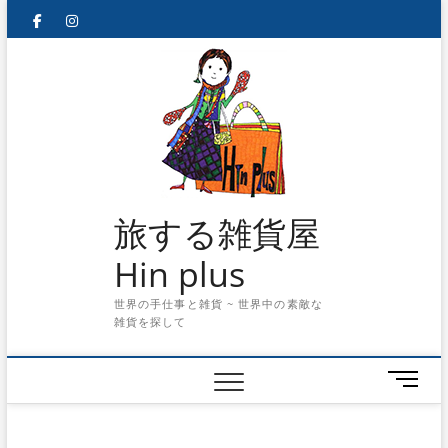
Skip
facebook
instagram
to
content
旅する雑貨屋
Hin plus
世界の手仕事と雑貨 ~ 世界中の素敵な
雑貨を探して
メ
ニ
ュ
ー