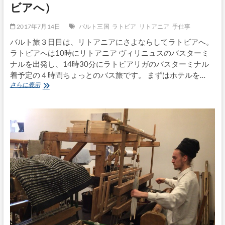
ビアへ）
2017年7月14日
バルト三国
ラトビア
リトアニア
手仕事
バルト旅３日目は、リトアニアにさよならしてラトビアへ。
ラトビアへは10時にリトアニア ヴィリニュスのバスターミ
ナルを出発し、14時30分にラトビアリガのバスターミナル
着予定の４時間ちょっとのバス旅です。 まずはホテルを…
愛
さらに表示
し
の
バ
ル
ト
へ
（リ
ト
ア
ニ
ア
か
ら
ラ
ト