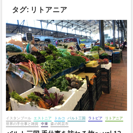
ボ
タグ:
リトアニア
タ
ン
イスタンブール
エストニア
トルコ
バルト三国
ラトビア
リトアニア
世界の手仕事と雑貨
中東
森の民芸市