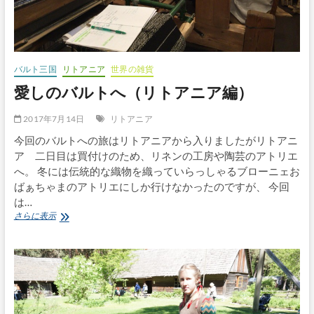
ビ
ア
へ）
バルト三国
リトアニア
世界の雑貨
愛しのバルトへ（リトアニア編）
2017年7月14日
リトアニア
今回のバルトへの旅はリトアニアから入りましたがリトアニ
ア 二日目は買付けのため、リネンの工房や陶芸のアトリエ
へ。 冬には伝統的な織物を織っていらっしゃるブローニェお
ばぁちゃまのアトリエにしか行けなかったのですが、 今回
は…
愛
さらに表示
し
の
バ
ル
ト
へ
（リ