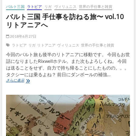
器
の
バルト三国
ラトビア
リガ
ヴィリュニス
世界の手仕事と雑貨
ア
バルト三国 手仕事を訪ねる旅〜 vol.10
ト
リトアニアへ
リ
エ
へ
2018年6月27日
ラトビア
リガ
リトアニア
ヴィリュニス
世界の手仕事と雑貨
今回のバルト旅も後半のリトアニアに移動です。 今回もお世
話になりましたRixwellホテル。また次もよろしくね。 今回
は送ることをせず、自力で持ち帰ることにしたものの。。。
タクシーには乗るよね？ 前日にダンボールの補強…
バ
さらに表示
ル
ト
三
国
手
仕
事
を
訪
ね