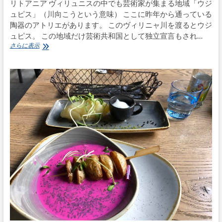
リトアニア ヴィリュニスの中でも芸術家が集まる地域「ウジ
ュピス」（川向こうという意味） ここに昨年から通っている
陶器のアトリエがあります。 このヴィリニャ川を渡るとウジ
ュピス。 この地域だけ芸術共和国として独立宣言もされ…
バ
さらに表示
ル
ト
三
国
手
仕
事
を
訪
ね
る
旅〜
vol.11
リ
ト
ア
ニ
ア
陶