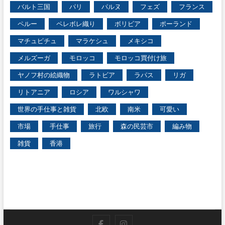
バルト三国
パリ
パルヌ
フェズ
フランス
ペルー
ペレボレ織り
ボリビア
ポーランド
マチュピチュ
マラケシュ
メキシコ
メルズーガ
モロッコ
モロッコ買付け旅
ヤノフ村の絵織物
ラトビア
ラパス
リガ
リトアニア
ロシア
ワルシャワ
世界の手仕事と雑貨
北欧
南米
可愛い
市場
手仕事
旅行
森の民芸市
編み物
雑貨
香港
facebook
instagram