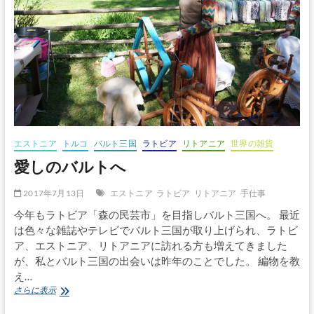
ト
ア
ニ
ア
編）
エストニア
トルコ
バルト三国
ラトビア
リトアニア
世界の雑貨
愛しのバルトへ
2017年7月13日
エストニア
ラトビア
リトアニア
手仕事
今年もラトビア「森の民芸市」を目指しバルト三国へ。 最近
は色々な雑誌やテレビでバルト三国が取り上げられ、ラトビ
ア、エストニア、リトアニアに訪れる方も増えてきました
が、私とバルト三国の出会いは昨年のことでした。 編物を教
え…
愛
さらに表示
し