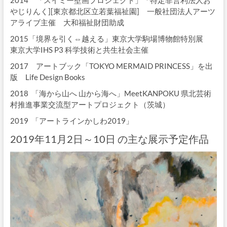
2014 「スイミー壁画プロジェクト」「特定非営利法人お
やじりんく][東京都北区立若葉福祉園] 一般社団法人アーツ
アライブ主催 大和福祉財団助成
2015「境界を引く⇔越える」東京大学駒場博物館特別展
東京大学IHS P3 科学技術と共生社会主催
2017 アートブック「TOKYO MERMAID PRINCESS」を出
版 Life Design Books
2018 「海から山へ 山から海へ」MeetKANPOKU 県北芸術
村推進事業交流型アートプロジェクト（茨城）
2019 「アートラインかしわ2019」
2019年11月2日～10日 の主な展示予定作品