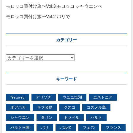
モロッコ買付け旅〜Vol.3 モロッコ シャウエンへ
モロッコ買付け旅〜Vol.2 パリで
カテゴリー
カ
テ
ゴ
リ
キーワード
ー
featured
アリゾナ
ウユニ塩湖
エストニア
オアハカ
キフヌ島
クスコ
コスメル島
シャウエン
タリン
トラベル
バルト
バルト三国
パリ
パルヌ
フェズ
フランス