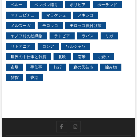
ペルー
ペレボレ織り
ボリビア
ポーランド
マチュピチュ
マラケシュ
メキシコ
メルズーガ
モロッコ
モロッコ買付け旅
ヤノフ村の絵織物
ラトビア
ラパス
リガ
リトアニア
ロシア
ワルシャワ
世界の手仕事と雑貨
北欧
南米
可愛い
市場
手仕事
旅行
森の民芸市
編み物
雑貨
香港
facebook
instagram