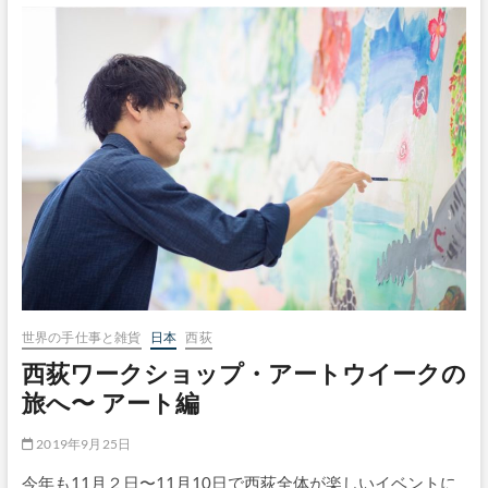
ボ
タ
ン
世界の手仕事と雑貨
日本
西荻
西荻ワークショップ・アートウイークの
旅へ〜 アート編
2019年9月25日
今年も11月２日〜11月10日で西荻全体が楽しいイベントに