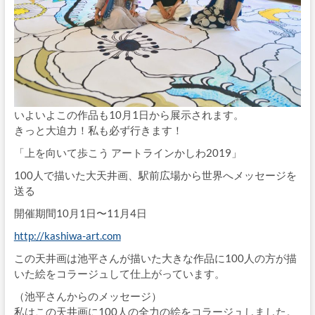
いよいよこの作品も10月1日から展示されます。
きっと大迫力！私も必ず行きます！
「上を向いて歩こう アートラインかしわ2019」
100人で描いた大天井画、駅前広場から世界へメッセージを
送る
開催期間10月1日〜11月4日
http://kashiwa-art.com
この天井画は池平さんが描いた大きな作品に100人の方が描
いた絵をコラージュして仕上がっています。
（池平さんからのメッセージ）
私はこの天井画に100人の全力の絵をコラージュしました。