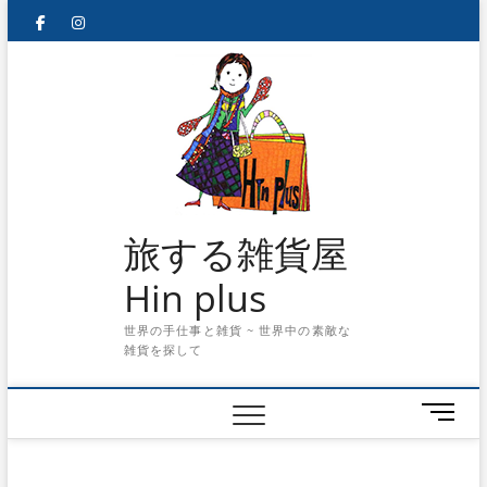
Skip
facebook
instagram
to
content
旅する雑貨屋
Hin plus
世界の手仕事と雑貨 ~ 世界中の素敵な
雑貨を探して
メ
ニ
ュ
ー