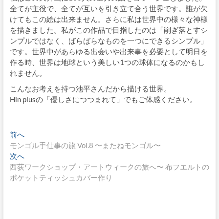
全てが主役で、全てが互いを引き立て合う世界です。誰が欠
けてもこの絵は出来ません。さらに私は世界中の様々な神様
を描きました。私がこの作品で目指したのは「削ぎ落とすシ
ンプルではなく、ばらばらなものを一つにできるシンプル」
です。世界中があらゆる出会いや出来事を必要として明日を
作る時、世界は地球という美しい1つの球体になるのかもし
れません。
こんなお考えを持つ池平さんだから描ける世界。
Hin plusの「優しさにつつまれて」でもご体感ください。
投
過
前へ
去
モンゴル手仕事の旅 Vol.8 〜またねモンゴル〜
稿
の
次
次へ
ナ
投
の
西荻ワークショップ・アートウィークの旅へ〜 布フエルトの
稿:
投
ポケットティッシュカバー作り
ビ
稿:
ゲ
ー