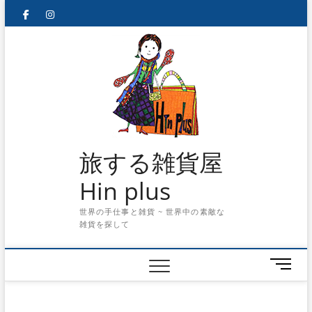
Skip
facebook
instagram
to
content
旅する雑貨屋
Hin plus
世界の手仕事と雑貨 ~ 世界中の素敵な
雑貨を探して
メ
ニ
ュ
ー