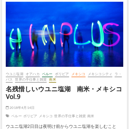
ボ
タ
ン
ウユニ塩湖
オアハカ
ペルー
ボリビア
メキシコ
メキシコシティ
ラ・
パス
世界の手仕事と雑貨
南米
名残惜しいウユニ塩湖 南米・メキシコ
Vol.9
2018年4月14日
ペルー
ボリビア
メキシコ
世界の手仕事と雑貨
南米
ウユニ塩湖2日目は夜明け前からウユニ塩湖を楽しむこと