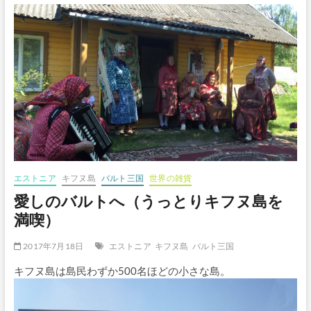
ボ
タ
ン
エストニア
キフヌ島
バルト三国
世界の雑貨
愛しのバルトへ（うっとりキフヌ島を
満喫）
2017年7月18日
エストニア
キフヌ島
バルト三国
キフヌ島は島民わずか500名ほどの小さな島。