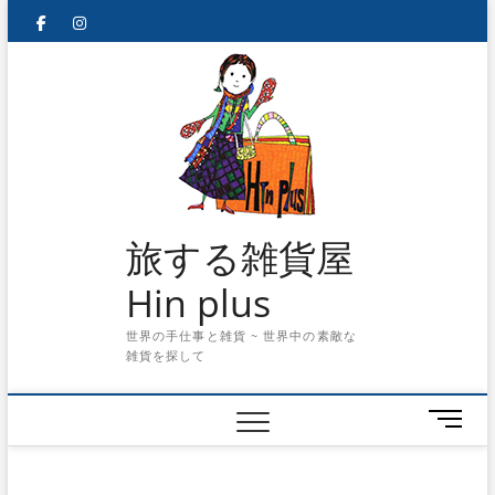
Skip
facebook
instagram
to
content
旅する雑貨屋
Hin plus
世界の手仕事と雑貨 ~ 世界中の素敵な
雑貨を探して
メ
ニ
ュ
ー