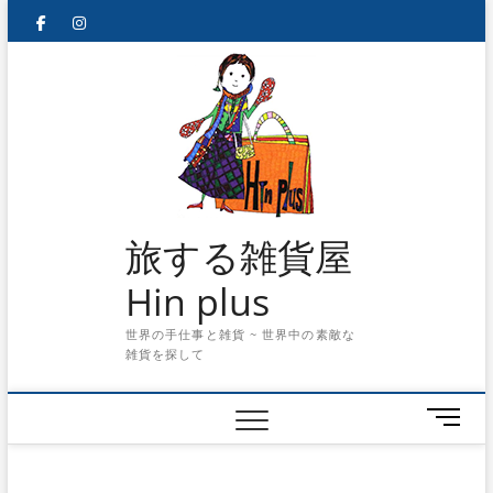
Skip
facebook
instagram
to
content
旅する雑貨屋
Hin plus
世界の手仕事と雑貨 ~ 世界中の素敵な
雑貨を探して
メ
ニ
ュ
ー