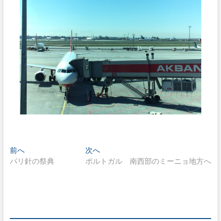
投
過
次
前へ
次へ
去
の
パリ針の祭典
ポルトガル 南西部のミーニョ地方へ
稿
の
投
ナ
投
稿:
稿:
ビ
ゲ