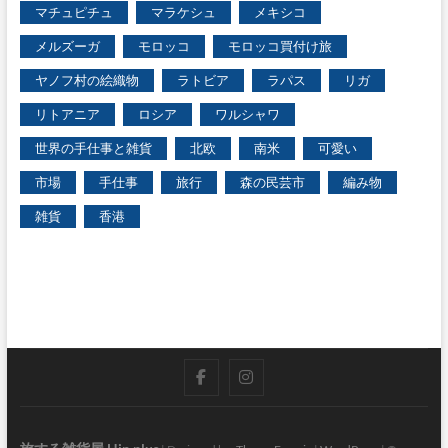
マチュピチュ
マラケシュ
メキシコ
メルズーガ
モロッコ
モロッコ買付け旅
ヤノフ村の絵織物
ラトビア
ラパス
リガ
リトアニア
ロシア
ワルシャワ
世界の手仕事と雑貨
北欧
南米
可愛い
市場
手仕事
旅行
森の民芸市
編み物
雑貨
香港
facebook
instagram