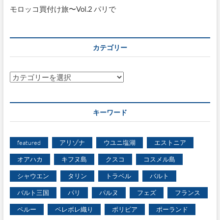
モロッコ買付け旅〜Vol.2 パリで
カテゴリー
カ
テ
ゴ
リ
キーワード
ー
featured
アリゾナ
ウユニ塩湖
エストニア
オアハカ
キフヌ島
クスコ
コスメル島
シャウエン
タリン
トラベル
バルト
バルト三国
パリ
パルヌ
フェズ
フランス
ペルー
ペレボレ織り
ボリビア
ポーランド