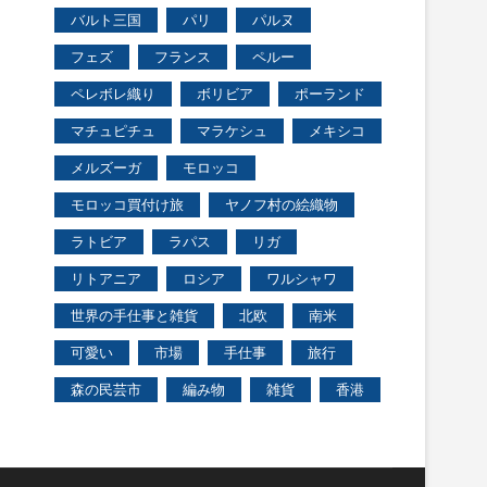
バルト三国
パリ
パルヌ
フェズ
フランス
ペルー
ペレボレ織り
ボリビア
ポーランド
マチュピチュ
マラケシュ
メキシコ
メルズーガ
モロッコ
モロッコ買付け旅
ヤノフ村の絵織物
ラトビア
ラパス
リガ
リトアニア
ロシア
ワルシャワ
世界の手仕事と雑貨
北欧
南米
可愛い
市場
手仕事
旅行
森の民芸市
編み物
雑貨
香港