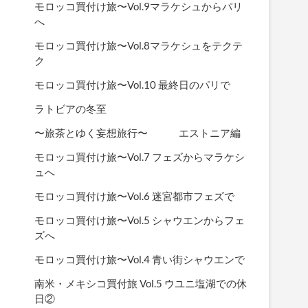
モロッコ買付け旅〜Vol.9マラケシュからパリ
へ
モロッコ買付け旅〜Vol.8マラケシュをテクテ
ク
モロッコ買付け旅〜Vol.10 最終日のパリで
ラトビアの冬至
〜旅茶とゆく妄想旅行〜 エストニア編
モロッコ買付け旅〜Vol.7 フェズからマラケシ
ュへ
モロッコ買付け旅〜Vol.6 迷宮都市フェズで
モロッコ買付け旅〜Vol.5 シャウエンからフェ
ズへ
モロッコ買付け旅〜Vol.4 青い街シャウエンで
南米・メキシコ買付旅 Vol.5 ウユニ塩湖での休
日②