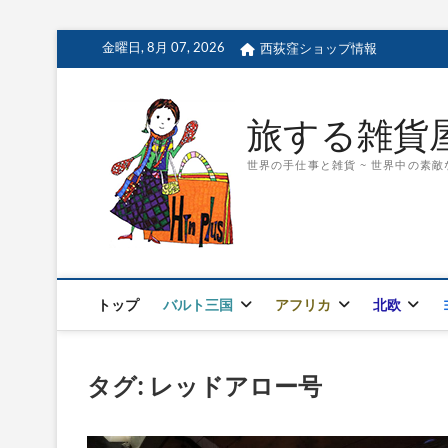
Skip
金曜日, 8月 07, 2026
西荻窪ショップ情報
to
content
旅する雑貨屋 H
世界の手仕事と雑貨 ~ 世界中の素
トップ
バルト三国
アフリカ
北欧
タグ:
レッドアロー号