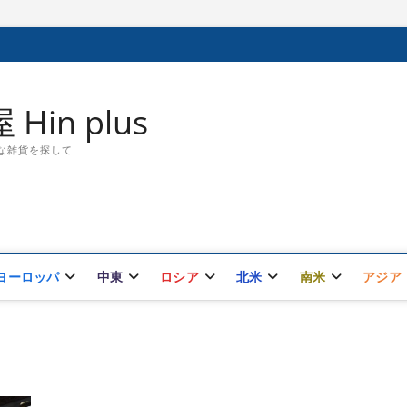
in plus
敵な雑貨を探して
ヨーロッパ
中東
ロシア
北米
南米
アジア