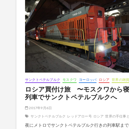
サンクトペテルブルク
モスクワ
ヨーロッパ
ロシア
世界の雑
ロシア買付け旅 〜モスクワから
列車でサンクトペテルブルクへ
2017年9月6日
サンクトペテルブルク
レッドアロー号
ロシア
世界の手仕事
夜にメトロでサンクトペテルブルク行きの列車駅まで