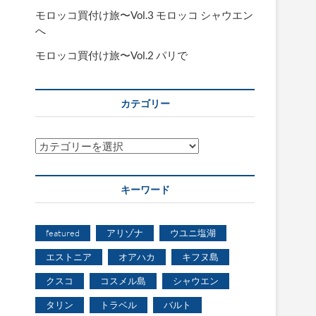
モロッコ買付け旅〜Vol.3 モロッコ シャウエン
へ
モロッコ買付け旅〜Vol.2 パリで
カテゴリー
カ
テ
ゴ
キーワード
リ
ー
featured
アリゾナ
ウユニ塩湖
エストニア
オアハカ
キフヌ島
クスコ
コスメル島
シャウエン
タリン
トラベル
バルト