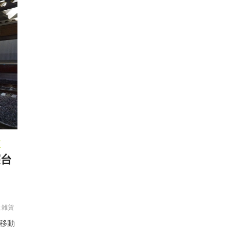
貨
寝台
と雑貨
移動