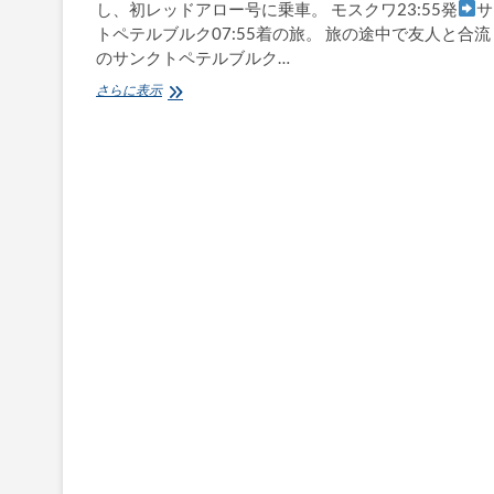
し、初レッドアロー号に乗車。 モスクワ23:55発
サ
トペテルブルク07:55着の旅。 旅の途中で友人と合
のサンクトペテルブルク…
ロ
さらに表示
シ
ア
買
付
け
旅 〜
モ
ス
ク
ワ
か
ら
寝
台
列
車
で
サ
ン
ク