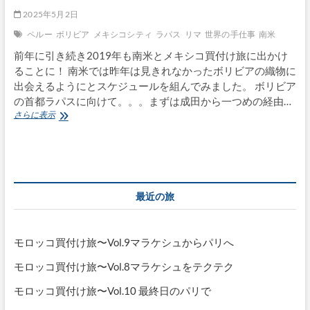
2025年5月2日
ペルー
ボリビア
メキシコシティ
ラパス
リマ
世界の手仕事
南米
前年に引き続き2019年も南米とメキシコ買付け旅に出かけ
ることに！ 南米では昨年は見きれなかったボリビアの織物に
出会えるようにとスケジュールを組んでみました。 ボリビア
の首都ラパスに向けて。。。まずは成田から一つめの経由…
南
さらに表示
米・
メ
キ
シ
コ
買
最近の旅
付
旅
Vol.1
ラ
モロッコ買付け旅〜Vol.9マラケシュからパリへ
パ
ス
モロッコ買付け旅〜Vol.8マラケシュをテクテク
へ
モロッコ買付け旅〜Vol.10 最終日のパリで