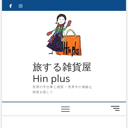
Skip
facebook
instagram
to
content
旅する雑貨屋
Hin plus
世界の手仕事と雑貨 ~ 世界中の素敵な
雑貨を探して
メ
ニ
ュ
ー