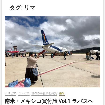
ボ
タグ:
リマ
タ
ン
ボリビア
ラ・パス
世界の手仕事と雑貨
南米
南米・メキシコ買付旅 Vol.1 ラパスへ