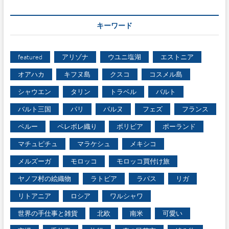
ゴ
リ
キーワード
ー
featured
アリゾナ
ウユニ塩湖
エストニア
オアハカ
キフヌ島
クスコ
コスメル島
シャウエン
タリン
トラベル
バルト
バルト三国
パリ
パルヌ
フェズ
フランス
ペルー
ペレボレ織り
ボリビア
ポーランド
マチュピチュ
マラケシュ
メキシコ
メルズーガ
モロッコ
モロッコ買付け旅
ヤノフ村の絵織物
ラトビア
ラパス
リガ
リトアニア
ロシア
ワルシャワ
世界の手仕事と雑貨
北欧
南米
可愛い