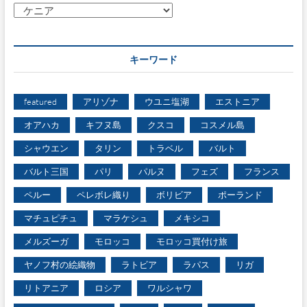
カ
テ
ゴ
リ
キーワード
ー
featured
アリゾナ
ウユニ塩湖
エストニア
オアハカ
キフヌ島
クスコ
コスメル島
シャウエン
タリン
トラベル
バルト
バルト三国
パリ
パルヌ
フェズ
フランス
ペルー
ペレボレ織り
ボリビア
ポーランド
マチュピチュ
マラケシュ
メキシコ
メルズーガ
モロッコ
モロッコ買付け旅
ヤノフ村の絵織物
ラトビア
ラパス
リガ
リトアニア
ロシア
ワルシャワ