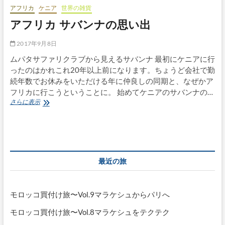
アフリカ
ケニア
世界の雑貨
ボ
タ
アフリカ サバンナの思い出
ン
2017年9月8日
ムパタサファリクラブから見えるサバンナ 最初にケニアに行
ったのはかれこれ20年以上前になります。ちょうど会社で勤
続年数でお休みをいただける年に仲良しの同期と、なぜかア
フリカに行こうということに。 始めてケニアのサバンナの…
ア
さらに表示
フ
リ
カ
サ
バ
ン
最近の旅
ナ
の
思
い
モロッコ買付け旅〜Vol.9マラケシュからパリへ
出
モロッコ買付け旅〜Vol.8マラケシュをテクテク