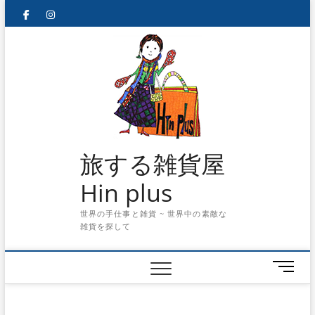
Skip
facebook
instagram
to
content
旅する雑貨屋
Hin plus
世界の手仕事と雑貨 ~ 世界中の素敵な
雑貨を探して
メ
ニ
ュ
ー