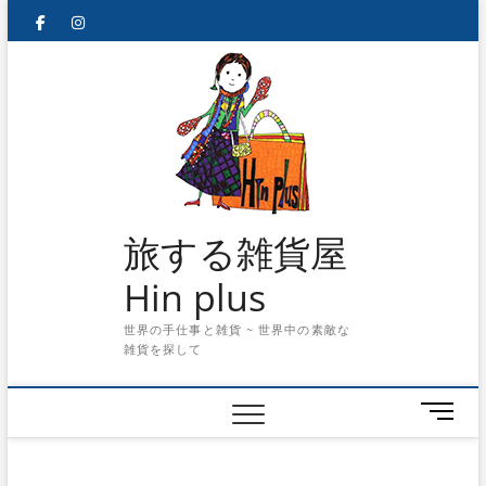
Skip
facebook
instagram
to
content
旅する雑貨屋
Hin plus
世界の手仕事と雑貨 ~ 世界中の素敵な
雑貨を探して
メ
ニ
ュ
ー