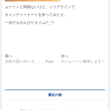
ムーミンと関係ないけど、シリアラインで
キャンディートートを作ってみたり。
一泊でものんびりタイム(^_^)
投
過
次
前へ
次へ
去
の
北欧の思い出〜２。。。Pippi
ホームページ復帰します！
稿
の
投
ナ
投
稿:
稿:
ビ
ゲ
ー
最近の旅
シ