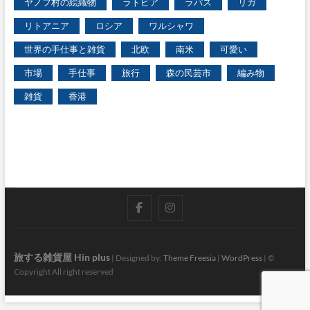
ヤノフ村の絵織物
ラトビア
ラパス
リガ
リトアニア
ロシア
ワルシャワ
世界の手仕事と雑貨
北欧
南米
可愛い
市場
手仕事
旅行
森の民芸市
編み物
雑貨
香港
facebook
instagram
旅する雑貨屋 Hin plus
| Designed by:
Theme Freesia
|
WordPress
| ©
Copyright All right reserved