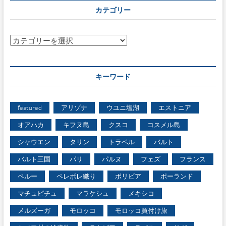
カテゴリー
カ
テ
ゴ
リ
キーワード
ー
featured
アリゾナ
ウユニ塩湖
エストニア
オアハカ
キフヌ島
クスコ
コスメル島
シャウエン
タリン
トラベル
バルト
バルト三国
パリ
パルヌ
フェズ
フランス
ペルー
ペレボレ織り
ボリビア
ポーランド
マチュピチュ
マラケシュ
メキシコ
メルズーガ
モロッコ
モロッコ買付け旅