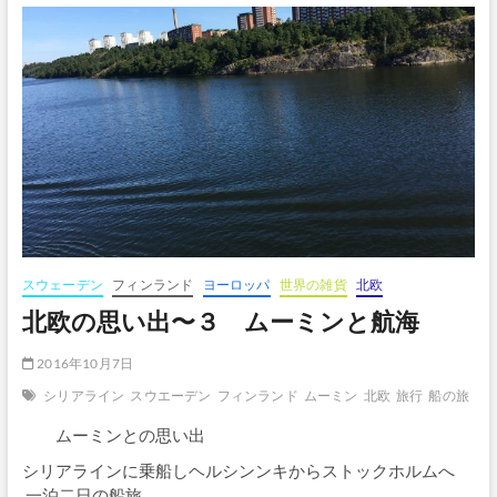
ボ
タ
ン
スウェーデン
フィンランド
ヨーロッパ
世界の雑貨
北欧
北欧の思い出〜３ ムーミンと航海
2016年10月7日
シリアライン
スウエーデン
フィンランド
ムーミン
北欧
旅行
船の旅
ムーミンとの思い出
シリアラインに乗船しヘルシンンキからストックホルムへ
一泊二日の船旅。