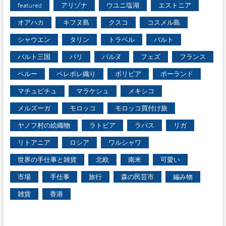
featured
アリゾナ
ウユニ塩湖
エストニア
オアハカ
キフヌ島
クスコ
コスメル島
シャウエン
タリン
トラベル
バルト
バルト三国
パリ
パルヌ
フェズ
フランス
ペルー
ペレボレ織り
ボリビア
ポーランド
マチュピチュ
マラケシュ
メキシコ
メルズーガ
モロッコ
モロッコ買付け旅
ヤノフ村の絵織物
ラトビア
ラパス
リガ
リトアニア
ロシア
ワルシャワ
世界の手仕事と雑貨
北欧
南米
可愛い
市場
手仕事
旅行
森の民芸市
編み物
雑貨
香港