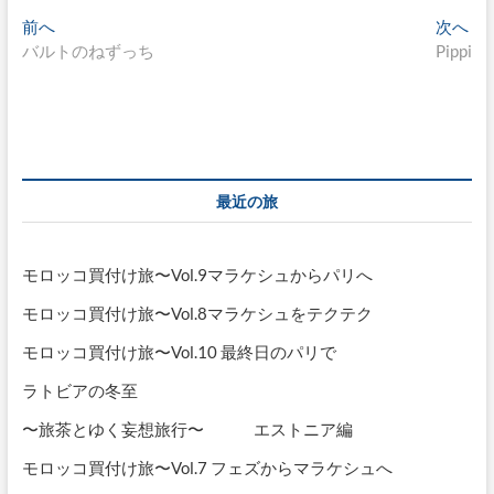
投
過
次
前へ
次へ
去
の
バルトのねずっち
Pippi
稿
の
投
ナ
投
稿:
稿:
ビ
ゲ
ー
最近の旅
シ
ョ
モロッコ買付け旅〜Vol.9マラケシュからパリへ
ン
モロッコ買付け旅〜Vol.8マラケシュをテクテク
モロッコ買付け旅〜Vol.10 最終日のパリで
ラトビアの冬至
〜旅茶とゆく妄想旅行〜 エストニア編
モロッコ買付け旅〜Vol.7 フェズからマラケシュへ