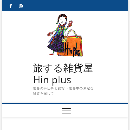
Skip
facebook
instagram
to
content
旅する雑貨屋
Hin plus
世界の手仕事と雑貨 ~ 世界中の素敵な
雑貨を探して
メ
ニ
ュ
ー