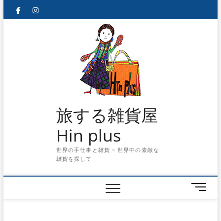
Skip
facebook
instagram
to
content
旅する雑貨屋
Hin plus
世界の手仕事と雑貨 ~ 世界中の素敵な
雑貨を探して
メ
ニ
ュ
ー