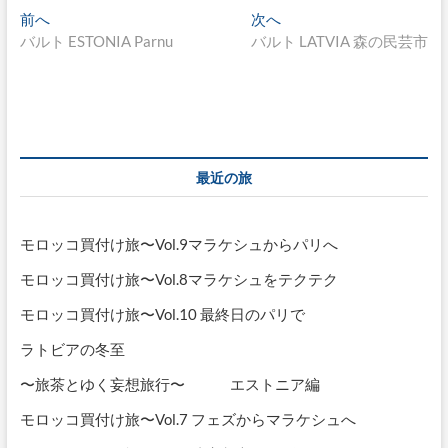
投
過
次
前へ
次へ
去
の
バルト ESTONIA Parnu
バルト LATVIA 森の民芸市
稿
の
投
ナ
投
稿:
稿:
ビ
ゲ
ー
最近の旅
シ
ョ
モロッコ買付け旅〜Vol.9マラケシュからパリへ
ン
モロッコ買付け旅〜Vol.8マラケシュをテクテク
モロッコ買付け旅〜Vol.10 最終日のパリで
ラトビアの冬至
〜旅茶とゆく妄想旅行〜 エストニア編
モロッコ買付け旅〜Vol.7 フェズからマラケシュへ