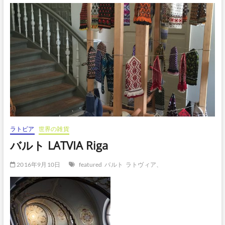
ボ
タ
ン
ラトビア
世界の雑貨
バルト LATVIA Riga
2016年9月10日
featured
バルト
ラトヴィア、