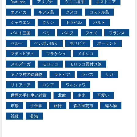
featured
アリゾナ
ウユニ塩湖
エストニア
オアハカ
キフヌ島
クスコ
コスメル島
シャウエン
タリン
トラベル
バルト
バルト三国
パリ
パルヌ
フェズ
フランス
ペルー
ペレボレ織り
ボリビア
ポーランド
マチュピチュ
マラケシュ
メキシコ
メルズーガ
モロッコ
モロッコ買付け旅
ヤノフ村の絵織物
ラトビア
ラパス
リガ
リトアニア
ロシア
ワルシャワ
世界の手仕事と雑貨
北欧
南米
可愛い
市場
手仕事
旅行
森の民芸市
編み物
雑貨
香港