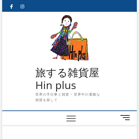
Skip
facebook
instagram
to
content
旅する雑貨屋
Hin plus
世界の手仕事と雑貨 ~ 世界中の素敵な
雑貨を探して
メ
ニ
ュ
ー