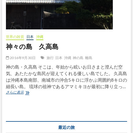
世界の雑貨
日本
沖縄
神々の島 久高島
2016年9月30日
旅行
日本
沖縄
神の島
離島
神の島・久高島 そこは、年始から眩いお日さまと澄んだ空
気、あたたかな島民が迎えてくれる優しい島でした。 久高島
は沖縄本島南部、南城市の沖合5キロに浮かぶ周囲約8キロの
細長い島。 琉球の祖神であるアマミキヨが最初に降り立っ…
神々
さらに表示
の
島
久
高
島
最近の旅