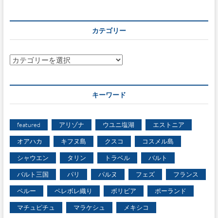
カテゴリー
カ
テ
ゴ
リ
キーワード
ー
featured
アリゾナ
ウユニ塩湖
エストニア
オアハカ
キフヌ島
クスコ
コスメル島
シャウエン
タリン
トラベル
バルト
バルト三国
パリ
パルヌ
フェズ
フランス
ペルー
ペレボレ織り
ボリビア
ポーランド
マチュピチュ
マラケシュ
メキシコ