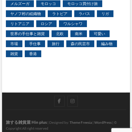
メルズーガ
モロッコ
モロッコ買付け旅
ヤノフ村の絵織物
ラトビア
ラパス
リガ
リトアニア
ロシア
ワルシャワ
世界の手仕事と雑貨
北欧
南米
可愛い
市場
手仕事
旅行
森の民芸市
編み物
雑貨
香港
facebook
instagram
旅する雑貨屋 Hin plus
| Designed by:
Theme Freesia
|
WordPress
| ©
Copyright All right reserved