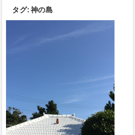
ボ
タグ:
神の島
タ
ン