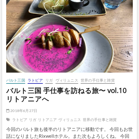
事
を
訪
ね
る
旅〜
vol.11
リ
ト
ア
ニ
ア
陶
器
の
バルト三国
ラトビア
リガ
ヴィリュニス
世界の手仕事と雑貨
ア
バルト三国 手仕事を訪ねる旅〜 vol.10
ト
リトアニアへ
リ
エ
へ
2018年6月27日
ラトビア
リガ
リトアニア
ヴィリュニス
世界の手仕事と雑貨
今回のバルト旅も後半のリトアニアに移動です。 今回もお世
話になりましたRixwellホテル。また次もよろしくね。 今回