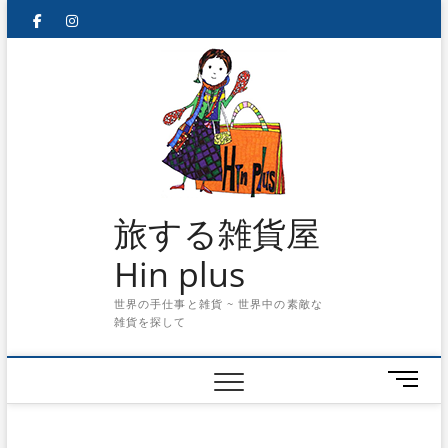
Skip
facebook
instagram
to
content
旅する雑貨屋
Hin plus
世界の手仕事と雑貨 ~ 世界中の素敵な
雑貨を探して
メ
ニ
ュ
ー