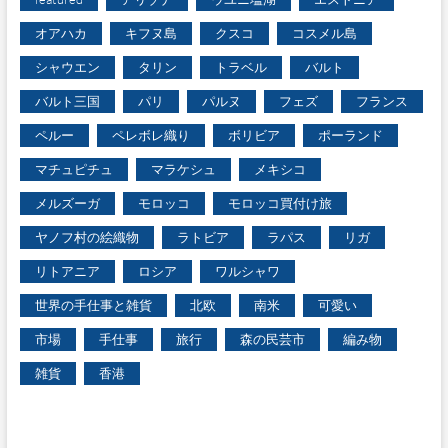
オアハカ
キフヌ島
クスコ
コスメル島
シャウエン
タリン
トラベル
バルト
バルト三国
パリ
パルヌ
フェズ
フランス
ペルー
ペレボレ織り
ボリビア
ポーランド
マチュピチュ
マラケシュ
メキシコ
メルズーガ
モロッコ
モロッコ買付け旅
ヤノフ村の絵織物
ラトビア
ラパス
リガ
リトアニア
ロシア
ワルシャワ
世界の手仕事と雑貨
北欧
南米
可愛い
市場
手仕事
旅行
森の民芸市
編み物
雑貨
香港