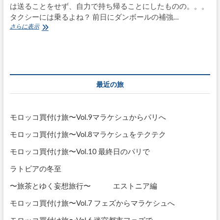
は送ることをせず、自力で持ち帰ることにしたものの。。。
タクシーには乗るよね？ 前日にダンボールの補強…
バ
さらに表示
ル
ト
三
国
手
仕
最近の旅
事
を
訪
ね
モロッコ買付け旅〜Vol.9マラケシュからパリへ
る
旅〜
モロッコ買付け旅〜Vol.8マラケシュをテクテク
vol.10
リ
モロッコ買付け旅〜Vol.10 最終日のパリで
ト
ア
ラトビアの冬至
ニ
〜旅茶とゆく妄想旅行〜 エストニア編
ア
へ
モロッコ買付け旅〜Vol.7 フェズからマラケシュへ
モロッコ買付け旅〜Vol.6 迷宮都市フェズで