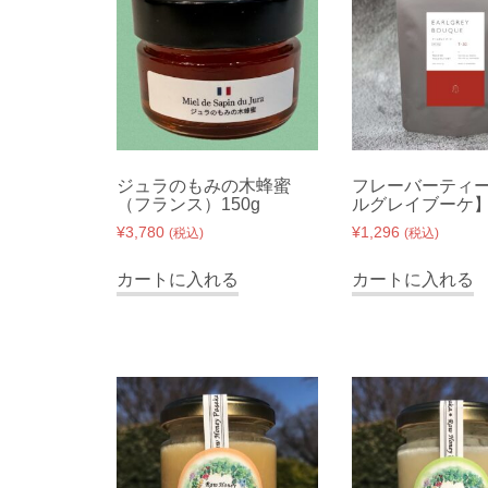
n
t
ジュラのもみの木蜂蜜
フレーバーティ
（フランス）150g
ルグレイブーケ
¥
3,780
¥
1,296
(税込)
(税込)
カートに入れる
カートに入れる