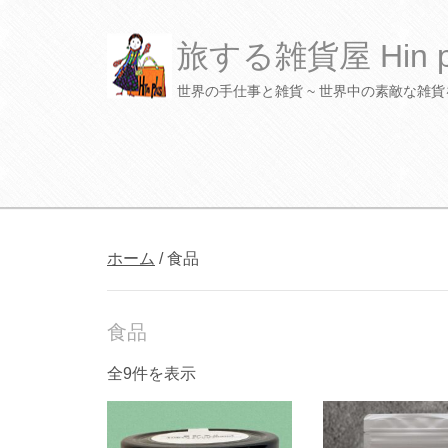
旅する雑貨屋 Hin plu
世界の手仕事と雑貨 ~ 世界中の素敵な雑
S
k
ホーム
/ 食品
i
p
t
o
食品
c
o
全9件を表示
n
t
e