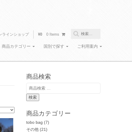
検
ンラインショップ
¥0
0 Items
索
:
商品カテゴリー
国別で探す
ご利用案内
商品検索
検
索
対
検索
象:
商品カテゴリー
tobo bag
(7)
その他
(21)