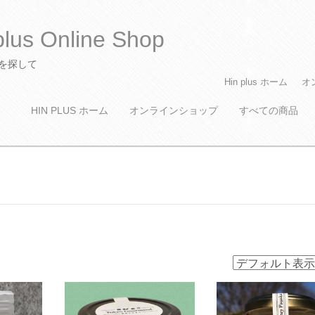
s Online Shop
貨を探して
M
S
Hin plus ホーム
オ
k
a
i
HIN PLUS ホーム
オンラインショップ
すべての商品
i
p
n
t
m
o
c
e
o
n
n
u
t
e
n
t