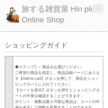
旅する雑貨屋 Hin plus
O
p
Online Shop
e
n
M
S
m
S
k
a
o
k
i
b
i
ショッピングガイド
i
p
i
n
p
t
l
t
m
o
e
o
c
e
m
c
o
◆ステップ1 ～ 商品をお選びください。
e
n
o
n
ご希望の商品を指定し、商品詳細ページにありま
n
u
n
t
u
す【Add to cart】ボタンを押して、商品をショッ
t
e
ピングカートに入れてください。
e
n
【カートを表示】ボタンを押すとショッピングカ
n
t
ートの中身を確認することができます。
t
ポイント：複数点購入可能な商品は、カートの中
身を表示して個数を変更することができます。