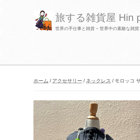
旅する雑貨屋 Hin plu
世界の手仕事と雑貨 ~ 世界中の素敵な雑
S
k
ホーム
/
アクセサリー
/
ネックレス
/ モロッコ
i
p
t
o
c
o
n
t
e