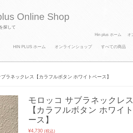
s Online Shop
貨を探して
M
S
Hin plus ホーム
オ
k
a
i
HIN PLUS ホーム
オンラインショップ
すべての商品
i
p
n
t
m
o
c
e
 サブラネックレス【カラフルボタン ホワイトベース】
o
n
n
u
t
e
モロッコ サブラネックレ
n
【カラフルボタン ホワイ
t
ース】
¥
4,730
(税込)